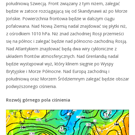
południową Szwecją. Front związany z tym niżem, zalegać
będzie w zatoce rozciągającą się od Skandynawii aż po Morze
Jońskie. Powierzchnia frontowa będzie w dalszym ciągu
pofalowana. Nad Nową Ziemią nadal znajdować się płytki niż,
z ośrodkiem 1010 hPa. Niż znad zachodniej Rosji przemieści
się na północ i zalegać będzie nad północno-zachodnią Rosją.
Nad Atlantykiem znajdować będą dwa wiry cykloniczne z
układem frontów atmosferycznych. Nad Grenlandią nadal
będzie występował wyż, który klinem sięgnie po Wyspy
Brytyjskie i Morze Północne. Nad Europą zachodnią i
południową oraz Morzem Śródziemnym zalegać będzie obszar
podwyższonego ciśnienia.
Rozwój górnego pola ciśnienia