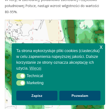
południowej Polsce, nastąpi wzrost wilgotności do wartości
80-95%.
x
Ta strona wykorzystuje pliki cookies (ciasteczka)
w celu zapewnienia najwyższej jakości. Dalsze
korzystanie ze strony oznacza akceptację ich
użycia.
Więcej
Technical
Technical
Marketing
Marketing
Zapisz
Pozwalam