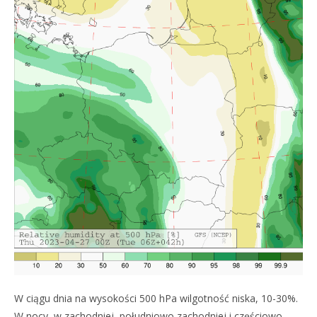
W ciągu dnia na wysokości 500 hPa wilgotność niska, 10-30%.
W nocy, w zachodniej, południowo zachodniej i częściowo