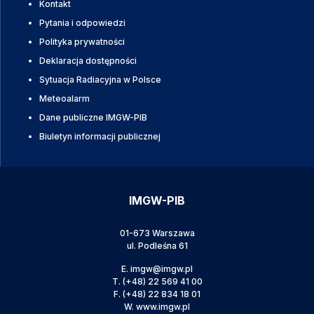
Kontakt
Pytania i odpowiedzi
Polityka prywatności
Deklaracja dostępności
Sytuacja Radiacyjna w Polsce
Meteoalarm
Dane publiczne IMGW-PIB
Biuletyn informacji publicznej
IMGW-PIB
01-673 Warszawa
ul. Podleśna 61
E.
imgw@imgw.pl
T.
(+48) 22 569 41 00
F.
(+48) 22 834 18 01
W.
www.imgw.pl