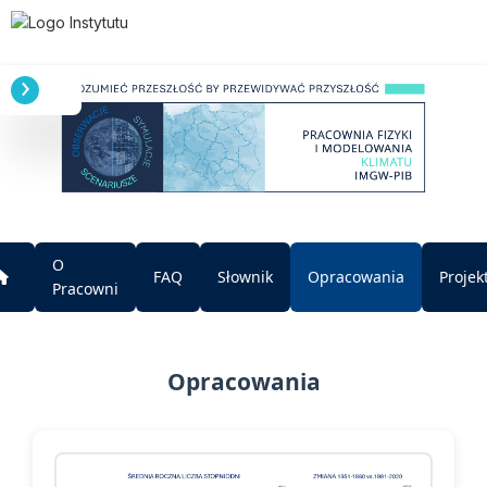
O
FAQ
Słownik
Opracowania
Projek
Pracowni
Opracowania