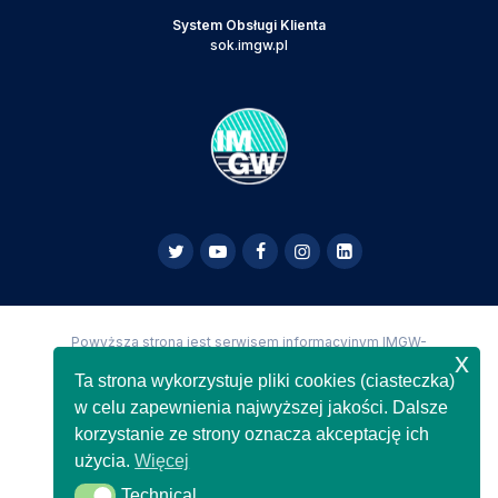
System Obsługi Klienta
sok.imgw.pl
Powyższa strona jest serwisem informacyjnym IMGW-
x
PIB,
Copyright IMGW-PIB Wszelkie prawa zastrzeżone
Ta strona wykorzystuje pliki cookies (ciasteczka)
w celu zapewnienia najwyższej jakości. Dalsze
korzystanie ze strony oznacza akceptację ich
użycia.
Więcej
Technical
Technical