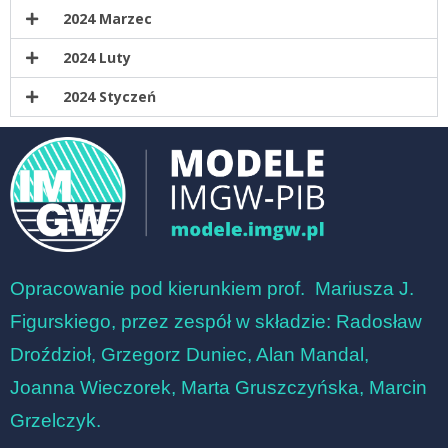
2024 Marzec
2024 Luty
2024 Styczeń
Opracowanie pod kierunkiem prof. Mariusza J.
Figurskiego, przez zespół w składzie:
Radosław
Droździoł, Grzegorz Duniec, Alan Mandal,
Joanna Wieczorek, Marta Gruszczyńska, Marcin
Grzelczyk.