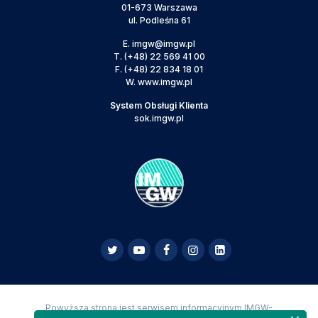
01-673 Warszawa
ul. Podleśna 61
E.
imgw@imgw.pl
T.
(+48) 22 569 41 00
F.
(+48) 22 834 18 01
W.
www.imgw.pl
System Obsługi Klienta
sok.imgw.pl
Powyższa strona jest serwisem informacyjnym IMGW-