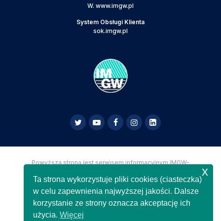
W.
www.imgw.pl
System Obsługi Klienta
sok.imgw.pl
Powyższa strona jest serwisem informacyjnym IMGW-
x
PIB,
Copyright IMGW-PIB Wszelkie prawa zastrzeżone
Ta strona wykorzystuje pliki cookies (ciasteczka)
w celu zapewnienia najwyższej jakości. Dalsze
korzystanie ze strony oznacza akceptację ich
użycia.
Więcej