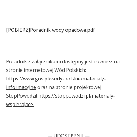
[POBIERZ]Poradnik wody opadowe.pdf
Poradnik z załącznikami dostępny jest również na
stronie internetowej Wód Polskich:
https://www.gov.pl/wody-polskie/materialy-
informacyjne
oraz na stronie projektowej
StopPowodzi!
https://stoppowodzi.pl/materialy-
wspierajace.
— UDOSTĘPNIJ —