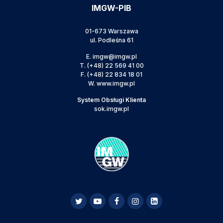
IMGW-PIB
01-673 Warszawa
ul. Podleśna 61
E.
imgw@imgw.pl
T.
(+48) 22 569 41 00
F.
(+48) 22 834 18 01
W.
www.imgw.pl
System Obsługi Klienta
sok.imgw.pl