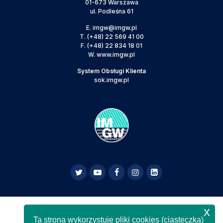
01-673 Warszawa
ul. Podleśna 61
E.
imgw@imgw.pl
T.
(+48) 22 569 41 00
F.
(+48) 22 834 18 01
W.
www.imgw.pl
System Obsługi Klienta
sok.imgw.pl
x
Powyższa strona jest serwisem informacyjnym IMGW-
Ta strona wykorzystuje pliki cookies (ciasteczka)
PIB,