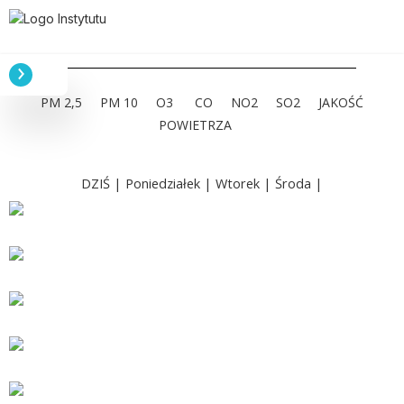
PM 2,5
PM 10
O3
CO
NO2
SO2
JAKOŚĆ
POWIETRZA
DZIŚ |
Poniedziałek |
Wtorek |
Środa |