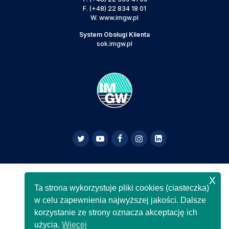
F.
(+48) 22 834 18 01
W.
www.imgw.pl
System Obsługi Klienta
sok.imgw.pl
x
Powyższa strona jest serwisem informacyjnym IMGW-
Ta strona wykorzystuje pliki cookies (ciasteczka)
PIB,
Copyright IMGW-PIB Wszelkie prawa zastrzeżone
w celu zapewnienia najwyższej jakości. Dalsze
korzystanie ze strony oznacza akceptację ich
użycia.
Więcej