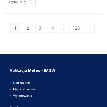
Czytaj Dalej
1
2
3
4
…
23
Aplikacja Meteo - IMGW
Ostrzeżenia
Mapy radarowe
Wyładowania