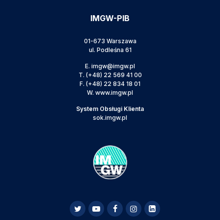
IMGW-PIB
01-673 Warszawa
ul. Podleśna 61
E.
imgw@imgw.pl
T.
(+48) 22 569 41 00
F.
(+48) 22 834 18 01
W.
www.imgw.pl
System Obsługi Klienta
sok.imgw.pl