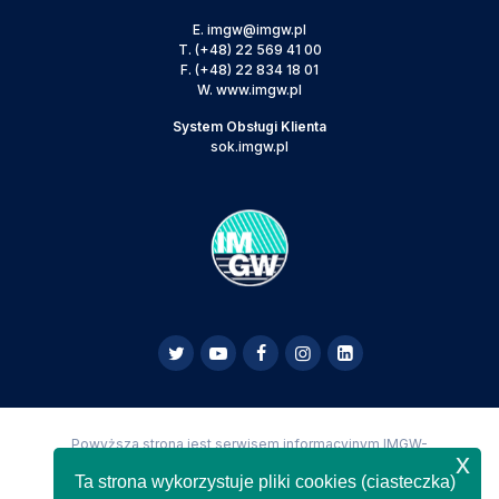
E.
imgw@imgw.pl
T.
(+48) 22 569 41 00
F.
(+48) 22 834 18 01
W.
www.imgw.pl
System Obsługi Klienta
sok.imgw.pl
Powyższa strona jest serwisem informacyjnym IMGW-
x
PIB,
Copyright IMGW-PIB Wszelkie prawa zastrzeżone
Ta strona wykorzystuje pliki cookies (ciasteczka)