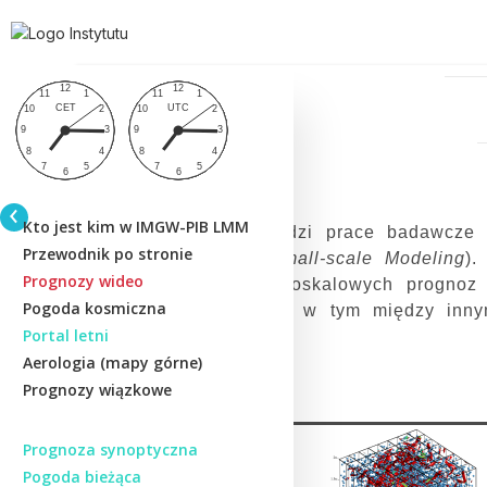
Kto jest kim w IMGW-PIB LMM
Instytut prowadzi prace badawcze 
Przewodnik po stronie
Consortium for Small-scale Modeling
)
Prognozy wideo
operacyjnych, mezoskalowych prognoz 
Pogoda kosmiczna
meteorologicznych, w tym między i
Portal letni
Aerologia (mapy górne)
Prognozy wiązkowe
Prognoza synoptyczna
Pogoda bieżąca