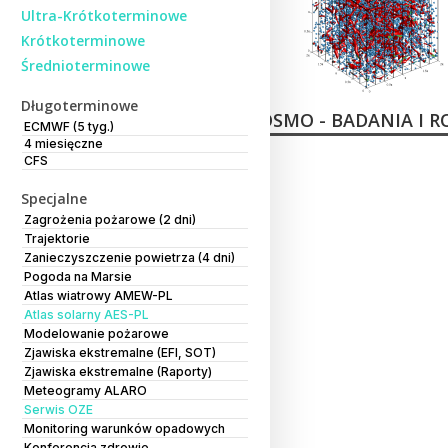
Ultra-Krótkoterminowe
Krótkoterminowe
Średnioterminowe
Długoterminowe
COSMO - BADANIA I 
ECMWF (5 tyg.)
4 miesięczne
CFS
Specjalne
Zagrożenia pożarowe (2 dni)
Trajektorie
Zanieczyszczenie powietrza (4 dni)
Pogoda na Marsie
Atlas wiatrowy AMEW-PL
Atlas solarny AES-PL
Modelowanie pożarowe
Zjawiska ekstremalne (EFI, SOT)
Zjawiska ekstremalne (Raporty)
Meteogramy ALARO
Serwis OZE
Monitoring warunków opadowych
Konferencja zdrowie