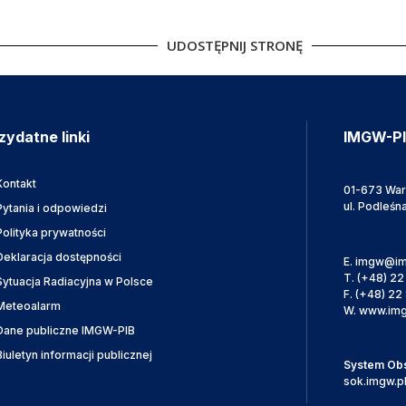
UDOSTĘPNIJ STRONĘ
zydatne linki
IMGW-P
Kontakt
01-673 Wa
ul. Podleśn
Pytania i odpowiedzi
Polityka prywatności
Deklaracja dostępności
E.
imgw@im
T.
(+48) 22
Sytuacja Radiacyjna w Polsce
F.
(+48) 22 
Meteoalarm
W.
www.img
Dane publiczne IMGW-PIB
Biuletyn informacji publicznej
System Obsł
sok.imgw.p