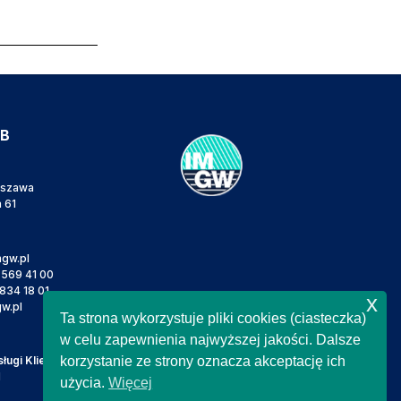
IB
rszawa
a 61
gw.pl
 569 41 00
834 18 01
x
w.pl
Ta strona wykorzystuje pliki cookies (ciasteczka)
w celu zapewnienia najwyższej jakości. Dalsze
ugi Klienta
korzystanie ze strony oznacza akceptację ich
l
użycia.
Więcej