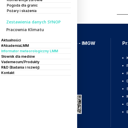
Pogoda dla granic
Pożary i skażenia
Zestawienia danych SYNOP
Pracownia Klimatu
Aktualności
Aplikacja Meteo - IMGW
Pr
#AkademiaLMM
Informator meteorologiczny LMM
Słownik dla mediów
Ostrzeżenia
Vademecum/Produkty
Mapy radarowe
R&D (Badania i rozwój)
Kontakt
Wyładowania
Pobierz