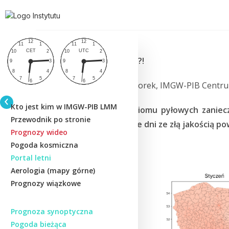
18 lutego 2025
Ze smogiem do szkoły?!
Autor: dr Joanna Wieczorek, IMGW-PIB Cent
Kto jest kim w IMGW-PIB LMM
Wyniki pomiarów poziomu pyłowych zaniecz
Przewodnik po stronie
edukacyjnych w Polsce dni ze złą jakością po
Prognozy wideo
Pogoda kosmiczna
Portal letni
Aerologia (mapy górne)
Prognozy wiązkowe
Prognoza synoptyczna
Pogoda bieżąca