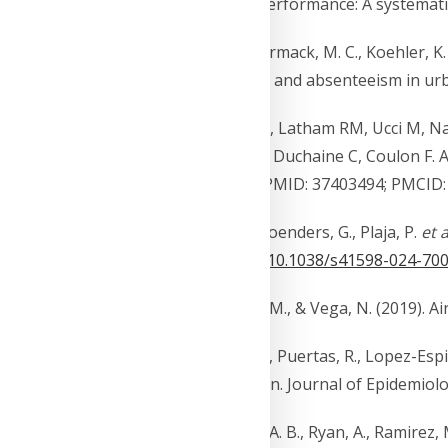
adolescent academic Performance: A systematic 
[4] Berman, J. D., McCormack, M. C., Koehler, K. 
academic performance and absenteeism in urba
[5] Bhui K, Newbury JB, Latham RM, Ucci M, Nas
Kinnersley R, Kumar P, Duchaine C, Coulon F. Ai
10.1192/bjo.2023.507. PMID: 37403494; PMCID
[6] Mota-Bertran, A., Coenders, G., Plaja, P.
et a
(2024).
https://doi.org/10.1038/s41598-024-70
[7] Matus, P., Salgado, M., & Vega, N. (2019). A
[8] Freire, C., Ramos, R., Puertas, R., Lopez-Espin
development in children. Journal of Epidemiol
[9] Rau, A. T., Harding, A. B., Ryan, A., Ramirez