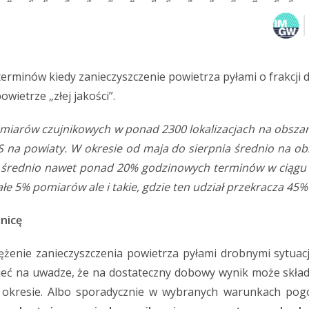
erminów kiedy zanieczyszczenie powietrza pyłami o frakcji dr
wietrze „złej jakości”.
miarów czujnikowych w ponad 2300 lokalizacjach na obszarz
 na powiaty. W okresie od maja do sierpnia średnio na ob
u średnio nawet ponad 20% godzinowych terminów w ciągu mi
ałe 5% pomiarów ale i takie, gdzie ten udział przekracza 45
żnicę
żenie zanieczyszczenia powietrza pyłami drobnymi sytuacj
ieć na uwadze, że na dostateczny dobowy wynik może składa
 okresie. Albo sporadycznie w wybranych warunkach pogo