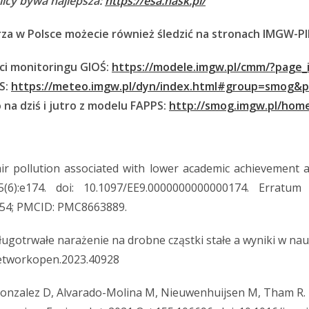
licy bywa najlepsza:
https://esa.nask.pl/
za w Polsce możecie również śledzić na stronach IMGW-PI
ci monitoringu GIOŚ:
https://modele.imgw.pl/cmm/?page_
S:
https://meteo.imgw.pl/dyn/index.html#group=smog&p
a dziś i jutro z modelu FAPPS:
http://smog.imgw.pl/hom
ir pollution associated with lower academic achievement 
5(6):e174. doi: 10.1097/EE9.0000000000000174. Erratum 
554; PMCID: PMC8663889.
Długotrwałe narażenie na drobne cząstki stałe a wyniki w nau
networkopen.2023.40928
Gonzalez D, Alvarado-Molina M, Nieuwenhuijsen M, Tham R. Th