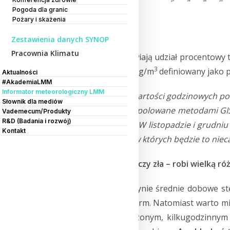
Pogoda dla granic
Pożary i skażenia
Zestawienia danych SYNOP
Pracownia Klimatu
Ryc 1
. Mapy przedstawiają udział procentowy t
3
przekroczyło próg 75µg/m
definiowany jako po
Aktualności
#AkademiaLMM
Informator meteorologiczny LMM
Wyniki zestawiono z wartości godzinowych po
Słownik dla mediów
2022-2023. Dane interpolowane metodami GIS
Vademecum/Produkty
R&D (Badania i rozwój)
stanowi mniej niż 1%. W listopadzie i grudni
Kontakt
Zdarzają się powiaty, w których będzie to niec
Średnia, dostateczna czy zła – robi wielką ró
Biorąc pod uwagę jedynie średnie dobowe stę
zakresie przyjętych norm. Natomiast warto m
zła jedynie w ograniczonym, kilkugodzinnym