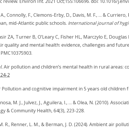
review. Environ Int. 2021 Oct;155:106696. doi: 10.1016/j.en
A., Connolly, F., Clemons-Erby, D., Davis, M. F., … & Curriero,
n, mid-Atlantic public schools.
International journal of hy
ir ZA, Turner B, O’Leary C, Fisher HL, Marczylo E, Douglas P,
r quality and mental health: evidence, challenges and future 
: PMC10375903.
l.
Air pollution and children’s mental health in rural areas:
024-2
ir Pollution and cognitive impairment in 5 years old children 
osa, M. J., Julvez, J., Aguilera, I., … & Olea, N. (2010). Associa
ogy & Community Health, 64(3), 223-228.
, M. R., Renner, L. M., & Berman, J. D. (2024). Ambient air pol