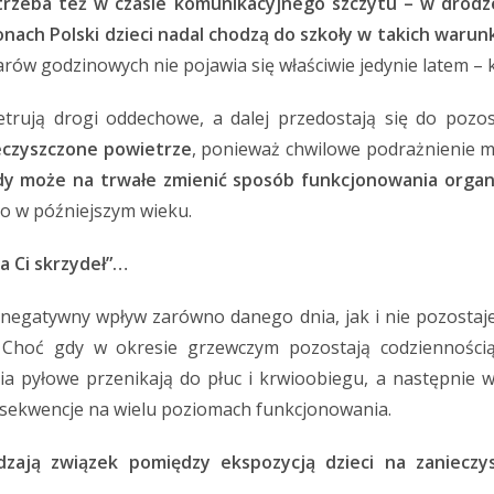
rzeba też w czasie komunikacyjnego szczytu – w drodze
onach Polski dzieci nadal chodzą do szkoły w takich warun
ów godzinowych nie pojawia się właściwie jedynie latem – 
trują drogi oddechowe, a dalej przedostają się do pozo
eczyszczone powietrze
, ponieważ chwilowe podrażnienie m
dy może na trwałe zmienić sposób funkcjonowania organi
ro w późniejszym wieku.
a Ci skrzydeł”…
egatywny wpływ zarówno danego dnia, jak i nie pozostaje 
ę. Choć gdy w okresie grzewczym pozostają codzienności
ia pyłowe przenikają do płuc i krwioobiegu, a następnie w
nsekwencje na wielu poziomach funkcjonowania.
ają związek pomiędzy ekspozycją dzieci na zanieczy