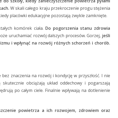
 do szkoły, kiedy zanieczyszczenie powietrza pyłami
kach.
W skali całego kraju przekroczenie progu stężenia
kiedy placówki edukacyjne pozostają zwykle zamknięte.
stałych komórek ciała.
Do pogorszenia stanu zdrowia
oże uruchamiać rozwój dalszych procesów. Gorzej,
jeśli
zmu i wpłynąć na rozwój różnych schorzeń i chorób.
bez znaczenia na rozwój i kondycję w przyszłość. I nie
ą skutecznie obciążają układ oddechowy i pogarszają
ędrują po całym ciele. Finalnie wpływają na dotlenienie
szczenie powietrza a ich rozwojem, zdrowiem oraz