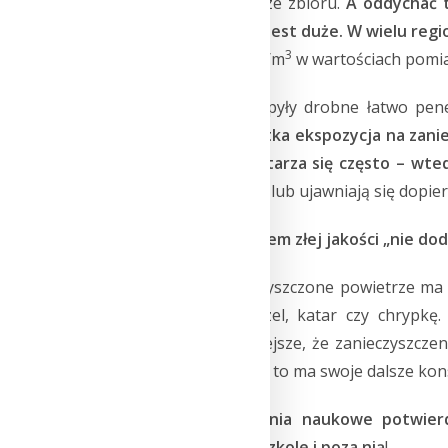
wartość statystyczna ze zbioru.
A oddychać t
drobnymi czy gazami jest duże.
W wielu regi
3
pyłów drobnych 75 µg/m
w wartościach pomiar
Trzeba pamiętać, że pyły drobne łatwo pene
wystarczy nawet krótka ekspozycja na zani
taka ekspozycja powtarza się często – wte
Niektóre są dyskretne lub ujawniają się dopie
Oddychanie powietrzem złej jakości „nie dod
Ekspozycja na zanieczyszczone powietrze ma n
chodzi jedynie o kaszel, katar czy chrypk
samopoczucie. Istotniejsze, że zanieczyszczen
mózgu i jego pracę – a to ma swoje dalsze ko
Dotychczasowe badania naukowe potwierdz
funkcjonowaniem w szkole i poza nią
!