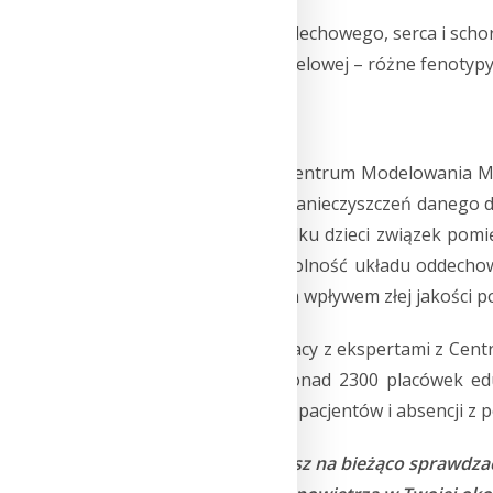
Choroby układu oddechowego, serca i schor
Rozwój astmy oskrzelowej – różne fenotypy 
Otyłość [12],
Cukrzycę [13].
Analizy ekspertów z Centrum Modelowania M
pomiędzy poziomem zanieczyszczeń danego dnia
pacjentów? W przypadku dzieci związek pomię
poziom rozwoju i wydolność układu oddechowe
większym negatywnym wpływem złej jakości po
ESA NASK we współpracy z ekspertami z Cen
którym uczestniczy ponad 2300 placówek eduk
prognozowania ruchu pacjentów i absencji z 
Rodzicu już dziś możesz na bieżąco sprawdzać