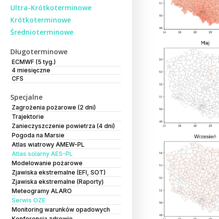
Ultra-Krótkoterminowe
Krótkoterminowe
Średnioterminowe
Długoterminowe
ECMWF (5 tyg.)
4 miesięczne
CFS
Specjalne
Zagrożenia pożarowe (2 dni)
Trajektorie
Zanieczyszczenie powietrza (4 dni)
Pogoda na Marsie
Atlas wiatrowy AMEW-PL
Atlas solarny AES-PL
Modelowanie pożarowe
Zjawiska ekstremalne (EFI, SOT)
Zjawiska ekstremalne (Raporty)
Meteogramy ALARO
Serwis OZE
Monitoring warunków opadowych
Konferencja zdrowie