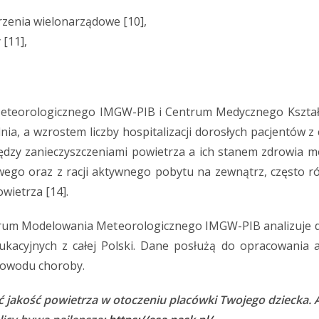
zenia wielonarządowe [10],
[11],
eteorologicznego IMGW-PIB i Centrum Medycznego Kształ
, a wzrostem liczby hospitalizacji dorosłych pacjentów z 
dzy zanieczyszczeniami powietrza a ich stanem zdrowia moż
go oraz z racji aktywnego pobytu na zewnątrz, często rów
wietrza [14].
trum Modelowania Meteorologicznego IMGW-PIB analizuje 
acyjnych z całej Polski. Dane posłużą do opracowania ana
powodu choroby.
 jakość powietrza w otoczeniu placówki Twojego dziecka. A 