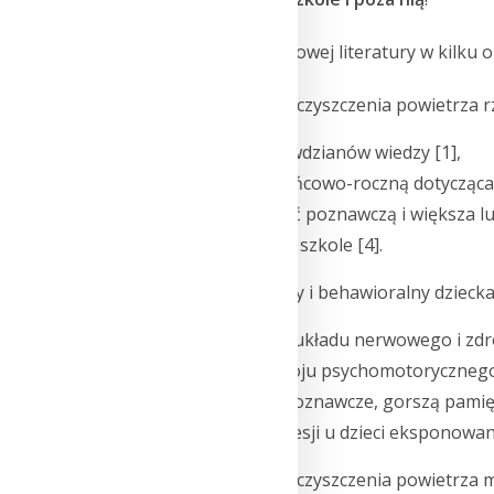
Poniżej przegląd światowej literatury w kilk
Ekspozycja na zanieczyszczenia powietrza r
Gorsze wyniki sprawdzianów wiedzy [1],
Obniżoną ocenę końcowo-roczną dotycząca 
Mniejszą sprawność poznawczą i większa luk
Większą absencję w szkole [4].
Rozwój intelektualny i behawioralny dzieck
Zburzenia rozwoju układu nerwowego i zdrow
Upośledzenie rozwoju psychomotorycznego
Obniżone funkcje poznawcze, gorszą pamięć
Wyższy poziom agresji u dzieci eksponowany
Ekspozycja na zanieczyszczenia powietrza 