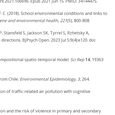
vint.2021.106696. Epub 2021 Jun 15. PMID: 34144475.
 F. C. (2018). School environmental conditions and links to
giene and environmental health
,
221
(5), 800-808.
 Stansfeld S, Jackson SK, Tyrrel S, Rzhetsky A,
directions. BJPsych Open. 2023 Jul 5;9(4):e120. doi:
 compositional spatio-temporal model.
Sci Rep
14
, 19363
from Chile.
Environmental Epidemiology
,
3
, 264.
tion of traffic-related air pollution with cognitive
lution and the risk of violence in primary and secondary