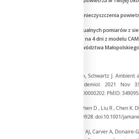
upewnić, gdzie jakość powietrza w Twojej oko
Pomiary i prognozy zanieczyszczenia powietr
Podsumowanie aktualnych pomiarów z sie
Prognoza dla Polski na 4 dni z modelu CAM
Prognoza dla województwa Małopolskiego n
Literatura:
[1] Lu W, Hackman DA, Schwartz J. Ambient a
districts. Environ Epidemiol. 2021 Nov 3;
10.1097/EE9.0000000000000202. PMID: 34909
[2] Lam PH , Zang E , Chen D , Liu R , Chen K. 
Open.
2023;6(10):e2340928. doi:10.1001/jama
[3] Stenson C, Wheeler AJ, Carver A, Donaire-