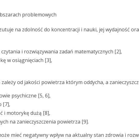
u obszarach problemowych
zutuje na zdolność do koncentracji i nauki, jej wydajność o
czytania i rozwiązywania zadań matematycznych [2],
ę w osiągnięciach [3],
a zależy od jakości powietrza którym oddycha, a zanieczysz
ie psychiczne [5, 6],
 [7],
 i motorykę dużą [8],
ch na zanieczyszczenia powietrza [9].
może mieć negatywny wpływ na aktualny stan zdrowia i roz