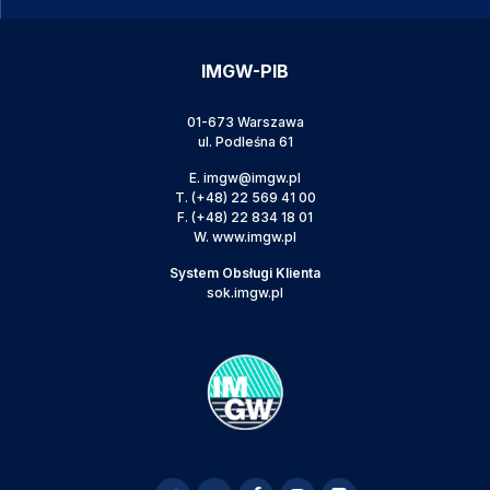
IMGW-PIB
01-673 Warszawa
ul. Podleśna 61
E.
imgw@imgw.pl
T.
(+48) 22 569 41 00
F.
(+48) 22 834 18 01
W.
www.imgw.pl
System Obsługi Klienta
sok.imgw.pl