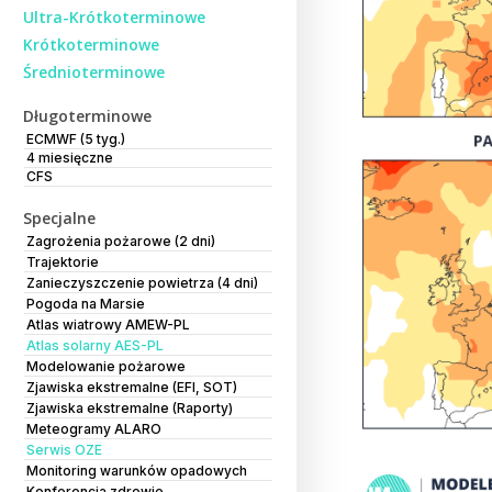
Ultra-Krótkoterminowe
Krótkoterminowe
Średnioterminowe
Długoterminowe
ECMWF (5 tyg.)
4 miesięczne
CFS
Specjalne
Zagrożenia pożarowe (2 dni)
Trajektorie
Zanieczyszczenie powietrza (4 dni)
Pogoda na Marsie
Atlas wiatrowy AMEW-PL
Atlas solarny AES-PL
Modelowanie pożarowe
Zjawiska ekstremalne (EFI, SOT)
Zjawiska ekstremalne (Raporty)
Meteogramy ALARO
Serwis OZE
Monitoring warunków opadowych
Konferencja zdrowie