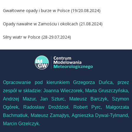
Gwałtowne opady i burze w Polsce (19/20.08.2024)
Opady nawalne w Zamościu i okolicach (21.08.2024)
Silny wiatr w Polsce (28-29.07.2024)
Opracowanie pod kierunkiem Grzegorza Duńca, przez
zespół w składzie: Joanna Wieczorek, Marta Gruszczyńska,
Andrzej Mazur, Jan Szturc, Mateusz Barczyk, Szymon
Ogórek, Radosław Droździoł, Robert Pyrc,
Małgorzata
Bachmatiuk, Mateusz Zamajtys, Agnieszka Dywal-Tylmand,
Marcin Grzelczyk.