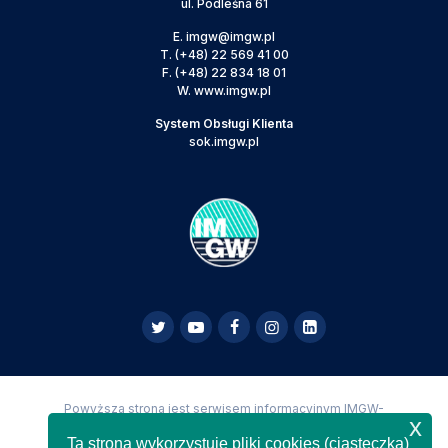
ul. Podleśna 61
E.
imgw@imgw.pl
T.
(+48) 22 569 41 00
F.
(+48) 22 834 18 01
W.
www.imgw.pl
System Obsługi Klienta
sok.imgw.pl
Powyższa strona jest serwisem informacyjnym IMGW-
x
PIB,
Copyright IMGW-PIB Wszelkie prawa zastrzeżone
Ta strona wykorzystuje pliki cookies (ciasteczka)