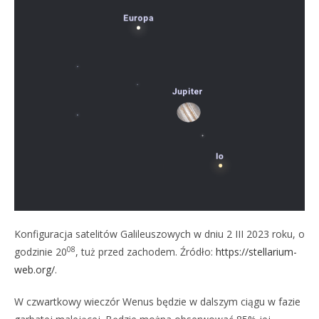
Konfiguracja satelitów Galileuszowych w dniu 2 III 2023 roku, o
08
godzinie 20
, tuż przed zachodem. Źródło:
https://stellarium-
web.org/
.
W czwartkowy wieczór Wenus będzie w dalszym ciągu w fazie