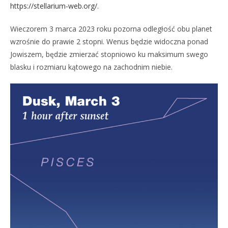
https://stellarium-web.org/
.
Wieczorem 3 marca 2023 roku pozorna odległość obu planet
wzrośnie do prawie 2 stopni. Wenus będzie widoczna ponad
Jowiszem, będzie zmierzać stopniowo ku maksimum swego
blasku i rozmiaru kątowego na zachodnim niebie.