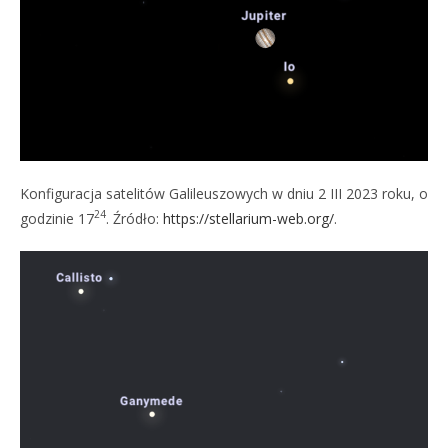
Konfiguracja satelitów Galileuszowych w dniu 2 III 2023 roku, o
24
godzinie 17
. Źródło:
https://stellarium-web.org/
.