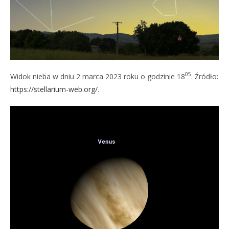
05
Widok nieba w dniu 2 marca 2023 roku o godzinie 18
. Źródło:
https://stellarium-web.org/
.