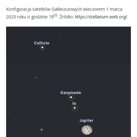
Konfiguracja satelitów Galileuszowych wieczorem 1 marca
05
2023 roku o godzinie 18
. Źródło:
https://stellarium-web.org/
.