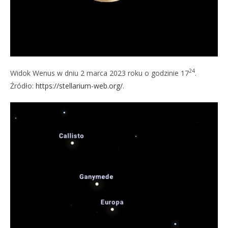
24
Widok Wenus w dniu 2 marca 2023 roku o godzinie 17
.
Źródło:
https://stellarium-web.org/
.