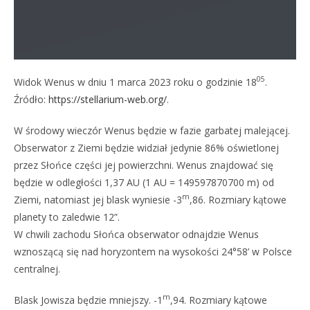
05
Widok Wenus w dniu 1 marca 2023 roku o godzinie 18
.
Źródło:
https://stellarium-web.org/
.
W środowy wieczór Wenus będzie w fazie garbatej malejącej.
Obserwator z Ziemi będzie widział jedynie 86% oświetlonej
przez Słońce części jej powierzchni. Wenus znajdować się
będzie w odległości 1,37 AU (1 AU = 149597870700 m) od
m
Ziemi, natomiast jej blask wyniesie -3
,86. Rozmiary kątowe
planety to zaledwie 12”.
W chwili zachodu Słońca obserwator odnajdzie Wenus
wznoszącą się nad horyzontem na wysokości 24°58’ w Polsce
centralnej.
m
Blask Jowisza będzie mniejszy. -1
,94. Rozmiary kątowe