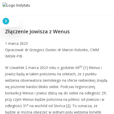
Złączenie Jowisza z Wenus
1 marca 2023
Opracował: dr Grzegorz Duniec dr Marcin Kolonko, CMM
IMGW-PIB
05
W czwartek 2 marca 2023 roku o godzinie 06
[1] Wenus i
Jowisz będą w takim położeniu na orbitach, że z punktu
widzenia obserwatora ziemskiego na sferze niebieskiej znajdą
się pozornie bardzo blisko siebie. Podczas tegorocznej
koniunkcji Wenus i Jowisz zbliżą się do siebie na odległość 29’,
przy czym Wenus będzie położona na północ od Jowisza i w
odległości 31° na wschód od Słońca [
2
]. To oznacza, że
będzie je można obejrzeć w jednym polu widzenia lornetki