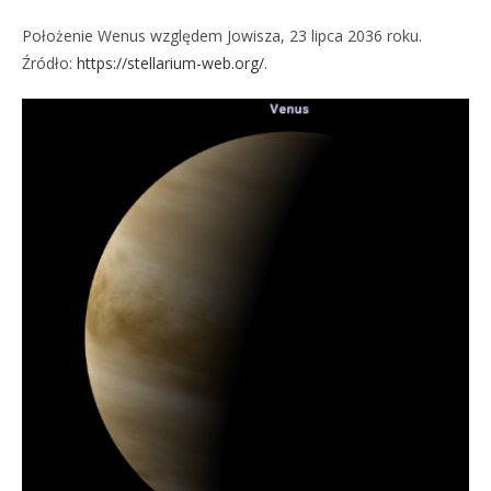
Położenie Wenus względem Jowisza, 23 lipca 2036 roku.
Źródło:
https://stellarium-web.org/
.