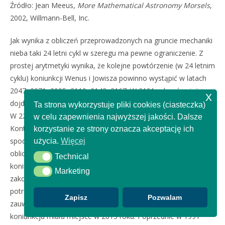
Źródło: Jean Meeus,
More
Mathematical Astronomy Morsels
,
2002, Willmann-Bell, Inc.
Jak wynika z obliczeń przeprowadzonych na gruncie mechaniki
nieba taki 24 letni cykl w szeregu ma pewne ograniczenie. Z
prostej arytmetyki wynika, że kolejne powtórzenie (w 24 letnim
cyklu) koniunkcji Wenus i Jowisza powinno wystąpić w latach
2047, 2071, 2095, 2119, 2143, 2167. W 2191 roku również
x
dojdzie do koniunkcji, ale tym razem nie jednej, a do potrójnej.
Ta strona wykorzystuje pliki cookies (ciasteczka)
W 2215 roku także wydarzy się potrójna koniunkcja.
w celu zapewnienia najwyższej jakości. Dalsze
Kontynuując obliczenia rachunkowe należało by się
korzystanie ze strony oznacza akceptację ich
spodziewać kolejnej koniunkcji w 2239 roku. Jak wskazują
użycia.
Więcej
obliczenia efemeryd Wenus i Jowisza, niestety, ale do
Technical
Technical
koniunkcja obu planet nie dojdzie i tym sposobem szereg
Marketing
Marketing
zakończy się w 2215 roku. Analizując okresową powtarzalność
potrójnej koniunkcji Wenus i Jowisza co 24 lata, również
Zapisz
Pozwalam
zauważyć można zakończenie szeregu. Ostatnia potrójna
koniunkcja miała miejsce w 2015 roku. Poprzednie w 1991