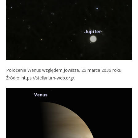
Położenie Wenus względem Jowisza, 25 marca 2036 roku.
Źródło:
https://stellarium-web.org/
.