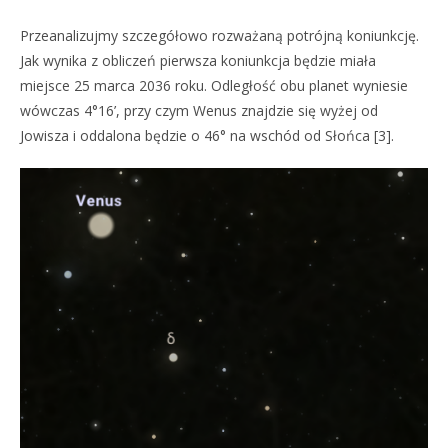
Przeanalizujmy szczegółowo rozważaną potrójną koniunkcję.
Jak wynika z obliczeń pierwsza koniunkcja będzie miała
miejsce 25 marca 2036 roku. Odległość obu planet wyniesie
wówczas 4°16’, przy czym Wenus znajdzie się wyżej od
Jowisza i oddalona będzie o 46° na wschód od Słońca [3].