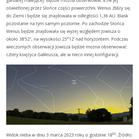
garbatej malejącej. Będzie można obserwować 85% jej
oświetlonej przez Słońce części powierzchni. Wenus zbliży się
do Ziemi i będzie się znajdowała w odległości 1,36 AU. Blask
pozostanie na tym samym poziomie. Po zachodzie Słońca
Wenus będzie znajdowała się wyżej względem Jowisza o
około 38’52”, na wysokości 25°12’ nad horyzontem. Podczas
wieczornych obserwacji Jowisza będzie można obserwować
cztery księżyca Galileusza, ale w nieco innej konfiguracji.
05
Widok nieba w dniu 3 marca 2023 roku o godzinie 18
. Źródło: