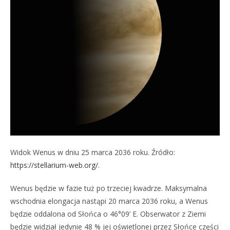
Widok Wenus w dniu 25 marca 2036 roku. Źródło:
https://stellarium-web.org/
.
Wenus będzie w fazie tuż po trzeciej kwadrze. Maksymalna
wschodnia elongacja nastąpi 20 marca 2036 roku, a Wenus
będzie oddalona od Słońca o 46°09’ E. Obserwator z Ziemi
będzie widział jedynie 48 % jej oświetlonej przez Słońce części