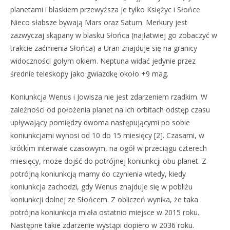
planetami i blaskiem przewyższa je tylko Księżyc i Słońce.
Nieco słabsze bywają Mars oraz Saturn. Merkury jest
zazwyczaj skąpany w blasku Słońca (najłatwiej go zobaczyć w
trakcie zaćmienia Słońca) a Uran znajduje się na granicy
widoczności gołym okiem. Neptuna widać jedynie przez
średnie teleskopy jako gwiazdkę około +9 mag.
Koniunkcja Wenus i Jowisza nie jest zdarzeniem rzadkim. W
zależności od położenia planet na ich orbitach odstęp czasu
upływający pomiędzy dwoma następującymi po sobie
koniunkcjami wynosi od 10 do 15 miesięcy [2]. Czasami, w
krótkim interwale czasowym, na ogół w przeciągu czterech
miesięcy, może dojść do potrójnej koniunkcji obu planet. Z
potrójną koniunkcją mamy do czynienia wtedy, kiedy
koniunkcja zachodzi, gdy Wenus znajduje się w pobliżu
koniunkcji dolnej ze Słońcem. Z obliczeń wynika, że taka
potrójna koniunkcja miała ostatnio miejsce w 2015 roku.
Następne takie zdarzenie wystąpi dopiero w 2036 roku.