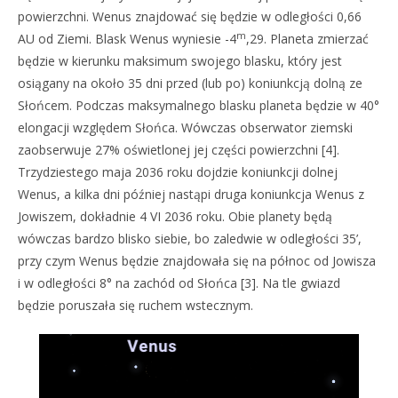
powierzchni. Wenus znajdować się będzie w odległości 0,66
m
AU od Ziemi. Blask Wenus wyniesie -4
,29. Planeta zmierzać
będzie w kierunku maksimum swojego blasku, który jest
osiągany na około 35 dni przed (lub po) koniunkcją dolną ze
Słońcem. Podczas maksymalnego blasku planeta będzie w 40°
elongacji względem Słońca. Wówczas obserwator ziemski
zaobserwuje 27% oświetlonej jej części powierzchni [4].
Trzydziestego maja 2036 roku dojdzie koniunkcji dolnej
Wenus, a kilka dni później nastąpi druga koniunkcja Wenus z
Jowiszem, dokładnie 4 VI 2036 roku. Obie planety będą
wówczas bardzo blisko siebie, bo zaledwie w odległości 35’,
przy czym Wenus będzie znajdowała się na północ od Jowisza
i w odległości 8° na zachód od Słońca [3]. Na tle gwiazd
będzie poruszała się ruchem wstecznym.