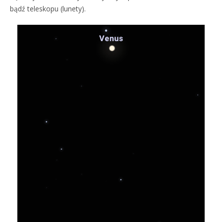
bądź teleskopu (lunety).