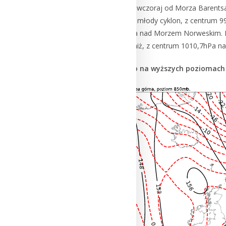
okluzji, który rozciągał się wczoraj od Morza Barents
cyklogenezy i utworzył się młody cyklon, z centrum 9
centrum 984,6 hPa, zalega nad Morzem Norweskim. N
południową zalega płytki niż, z centrum 1010,7hPa n
Analiza pola barycznego na wyższych poziomach