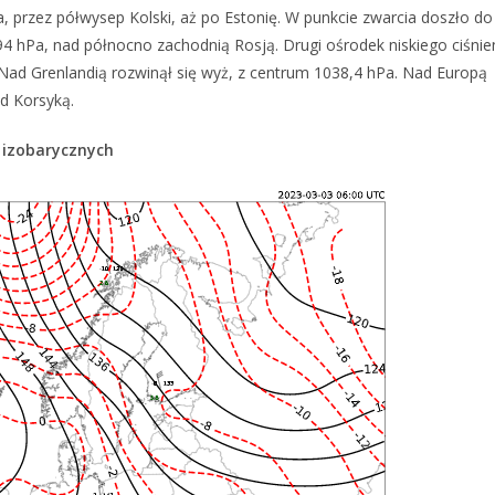
a, przez półwysep Kolski, aż po Estonię. W punkcie zwarcia doszło do
94 hPa, nad północno zachodnią Rosją. Drugi ośrodek niskiego ciśnien
ad Grenlandią rozwinął się wyż, z centrum 1038,4 hPa. Nad Europą
ad Korsyką.
 izobarycznych