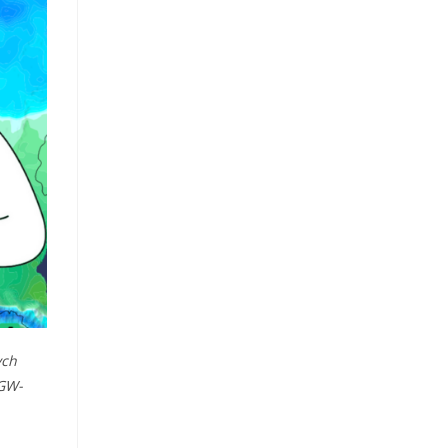
ych
MGW-