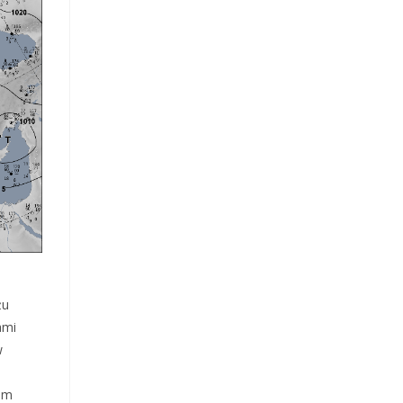
żu
ami
w
tem