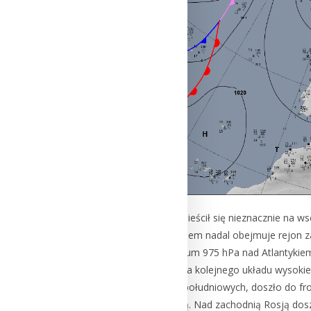
Wyż znad Atlantyku przemieścił się nieznacznie na ws
nieznacznie osłabł, ale klinem nadal obejmuje rejon
zalega głęboki niż, z centrum 975 hPa nad Atlantykie
zalega centrum 1020,5 hPa kolejnego układu wysokie
czwartek w godzinach popołudniowych, doszło do fron
znajduje się nad Norwegią. Nad zachodnią Rosją doszł