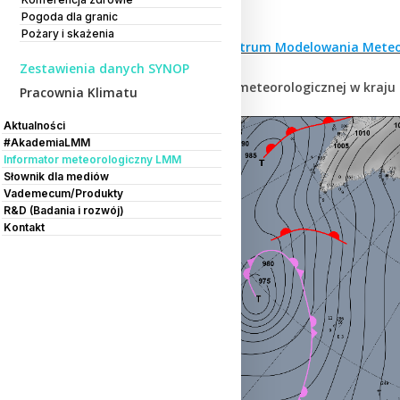
Opracowanie:
Pogoda dla granic
Pożary i skażenia
dr Grzegorz Duniec,
Centrum Modelowania Meteo
Zestawienia danych SYNOP
Opis aktualnej sytuacji meteorologicznej w kraju 
Pracownia Klimatu
Aktualności
#AkademiaLMM
Informator meteorologiczny LMM
Słownik dla mediów
Vademecum/Produkty
R&D (Badania i rozwój)
Kontakt