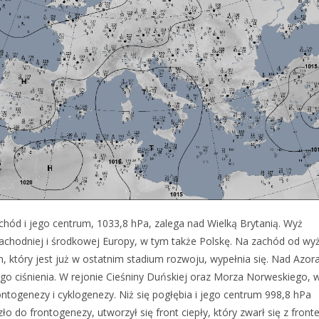
chód i jego centrum, 1033,8 hPa, zalega nad Wielką Brytanią. Wyż
 zachodniej i środkowej Europy, w tym także Polskę. Na zachód od wy
m, który jest już w ostatnim stadium rozwoju, wypełnia się. Nad Azor
go ciśnienia. W rejonie Cieśniny Duńskiej oraz Morza Norweskiego, 
togenezy i cyklogenezy. Niż się pogłębia i jego centrum 998,8 hPa
o do frontogenezy, utworzył się front ciepły, który zwarł się z fron