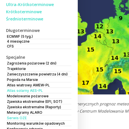
Ultra-Krótkoterminowe
Krótkoterminowe
Średnioterminowe
Długoterminowe
ECMWF (5 tyg.)
4 miesięczne
CFS
Specjalne
Zagrożenia pożarowe (2 dni)
Trajektorie
Zanieczyszczenie powietrza (4 dni)
Pogoda na Marsie
Atlas wiatrowy AMEW-PL
Atlas solarny AES-PL
Modelowanie pożarowe
Zjawiska ekstremalne (EFI, SOT)
Treść komentarza do numerycznych prognoz meteor
Zjawiska ekstremalne (Raporty)
opracowanie wykonane w Centrum Modelowania Meteo
Meteogramy ALARO
PIB.
Serwis OZE
Monitoring warunków opadowych
Konferencja zdrowie