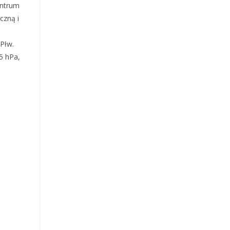
entrum
czną i
 Płw.
5 hPa,