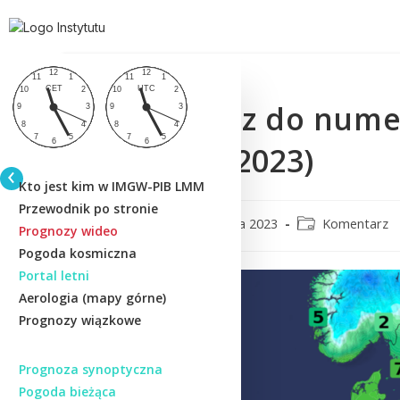
Komentarz do nume
(28/29.03.2023)
Kto jest kim w IMGW-PIB LMM
Przewodnik po stronie
CMM
28 marca 2023
Komentarz
Prognozy wideo
Pogoda kosmiczna
Portal letni
Aerologia (mapy górne)
Prognozy wiązkowe
Prognoza synoptyczna
Pogoda bieżąca