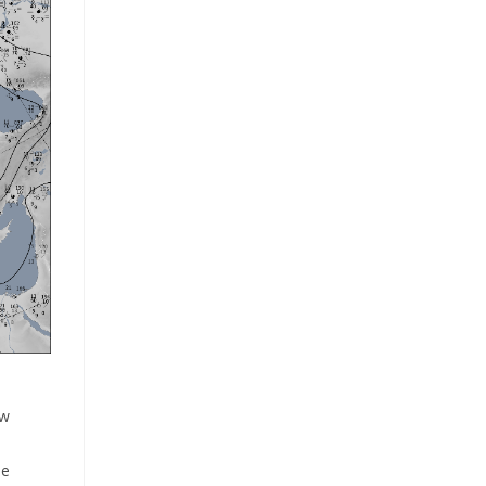
u
 w
ie