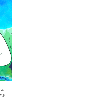
ych
MGW-