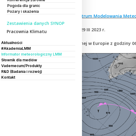
Opracowanie:
Pogoda dla granic
Pożary i skażenia
dr Grzegorz Duniec,
Centrum Modelowania Meteo
Zestawienia danych SYNOP
Dzień 28 III oraz noc 28/29 III 2023 r.
Pracownia Klimatu
Aktualności
Opis sytuacji synoptycznej w Europie z godziny 06
#AkademiaLMM
Informator meteorologiczny LMM
Słownik dla mediów
Vademecum/Produkty
R&D (Badania i rozwój)
Kontakt