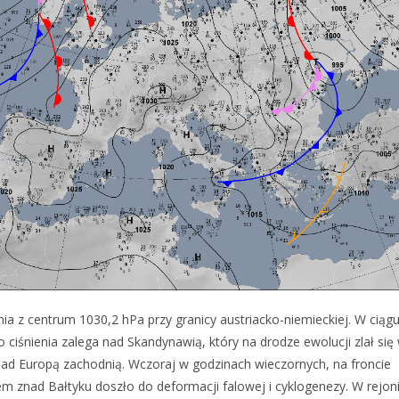
ia z centrum 1030,2 hPa przy granicy austriacko-niemieckiej. W ciąg
 ciśnienia zalega nad Skandynawią, który na drodze ewolucji zlał się
ad Europą zachodnią. Wczoraj w godzinach wieczornych, na froncie
m znad Bałtyku doszło do deformacji falowej i cyklogenezy. W rejon