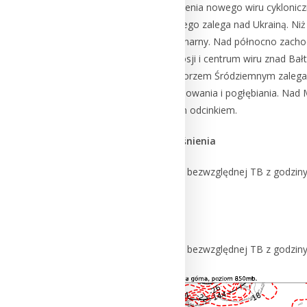
Rumunii doszło do utworzenia nowego wiru cykloniczn
995,8 hPa wiru cyklonicznego zalega nad Ukrainą. Niż 
praktycznie jest już stacjonarny. Nad północno zacho
Centrum wiru znad NW Rosji i centrum wiru znad Bałty
Azji Mniejszej oraz nad Morzem Śródziemnym zalega l
który jest w stadium okludowania i pogłębiania. Na
zokludowanym i chłodnym odcinkiem.
Analiza górnego pola ciśnienia
Mapy topografii barycznej bezwzględnej TB z godzin
Mapy topografii barycznej bezwzględnej TB z godzin