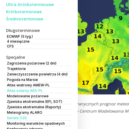
Ultra-Krótkoterminowe
Krótkoterminowe
Średnioterminowe
Długoterminowe
ECMWF (5 tyg.)
4 miesięczne
CFS
Specjalne
Zagrożenia pożarowe (2 dni)
Trajektorie
Zanieczyszczenie powietrza (4 dni)
Pogoda na Marsie
Atlas wiatrowy AMEW-PL
Atlas solarny AES-PL
Modelowanie pożarowe
Zjawiska ekstremalne (EFI, SOT)
Treść komentarza do numerycznych prognoz meteor
Zjawiska ekstremalne (Raporty)
opracowanie wykonane w Centrum Modelowania Meteo
Meteogramy ALARO
PIB.
Serwis OZE
Monitoring warunków opadowych
Konferencja zdrowie