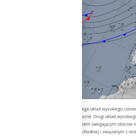
Nad Europą zachodnią zalega układ wysokiego ciśnien
ostatniej doby wyż się umocnił. Drugi układ wysokiego
jeden układ baryczny z wyżem zalegającym obecnie n
zalegającym w Europie wschodniej i związanym z niże