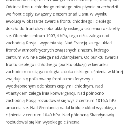
Odcinek frontu chłodnego młodego niżu płynnie przechodził
we front ciepły związany z niżem znad Danii. W wyniku
ewolucji w obszarze zwarcia frontu chłodnego i ciepłego
doszło do frontolizy i oba układy niskiego ciśnienia rozdzieliły
się. Obecnie centrum 1007,4 hPa, tego niżu, zalega nad
zachodnią Rosją i wypełnia się. Nad Francją zalega układ
frontów atmosferycznych związanych z niżem, którego
centrum 975 hPa zalega nad Atlantykiem. Od punktu zwarcia
frontu ciepłego i chłodnego (punktu okluzji) w kierunku
zachodnim rozciąga rozległa zatoka niskiego ciśnienia w której
znajduje się pofalowany front atmosferyczny z
wyodrębnionym odcinkiem ciepłym i chłodnym. Nad
Atlantykiem zalega linia konwergencji. Nad północno
zachodnią Rosją rozbudował się wyż z centrum 1016,5 hPa i
umacnia się. Nad Grenlandią nadal króluje układ wysokiego
ciśnienia z centrum 1040 hPa. Nad północną Skandynawią
rozbudował się klin wysokiego ciśnienia.