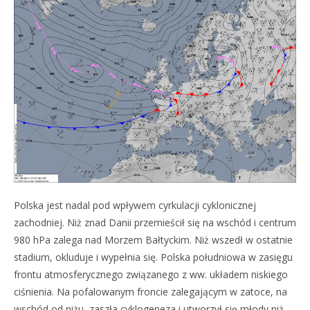
Polska jest nadal pod wpływem cyrkulacji cyklonicznej
zachodniej. Niż znad Danii przemieścił się na wschód i centrum
980 hPa zalega nad Morzem Bałtyckim. Niż wszedł w ostatnie
stadium, okluduje i wypełnia się. Polska południowa w zasięgu
frontu atmosferycznego związanego z ww. układem niskiego
ciśnienia. Na pofalowanym froncie zalegającym w zatoce, na
wschód od niżu, zaszła cyklogeneza i utworzył się młody niż.