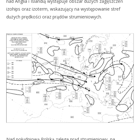
nad Anglia i Islandią występuje obszar dużych zagęszczeń
izohips oraz izoterm, wskazujący na występowanie stref
dużych prędkości oraz prądów strumieniowych.
Nad południową Polską zalega prąd strumieniowy, na