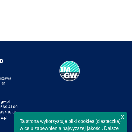
IB
rszawa
a 61
gw.pl
 569 41 00
834 18 01
x
w.pl
Ta strona wykorzystuje pliki cookies (ciasteczka)
w celu zapewnienia najwyższej jakości. Dalsze