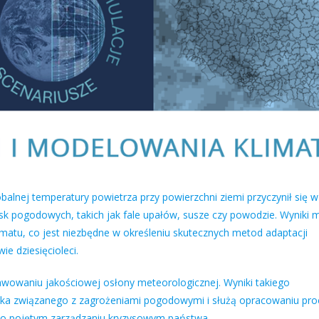
alnej temperatury powietrza przy powierzchni ziemi przyczynił się w
wisk pogodowych, takich jak fale upałów, susze czy powodzie. Wyniki 
matu, co jest niezbędne w określeniu skutecznych metod adaptacji
e dziesięcioleci.
owaniu jakościowej osłony meteorologicznej. Wyniki takiego
a związanego z zagrożeniami pogodowymi i służą opracowaniu proc
ko pojętym zarządzaniu kryzysowym państwa.