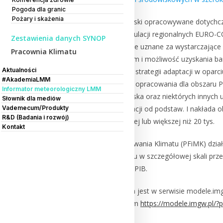
Pogoda dla granic
Pożary i skażenia
Strategie adaptacji dla Polski opracowywane dotych
dostępnych wynikach symulacji regionalnych EURO-CO
Zestawienia danych SYNOP
niedawna było to podejście uznane za wystarczające 
Pracownia Klimatu
modelowaniu klimatycznym i możliwość uzyskania bar
Aktualności
opracowanie narodowych strategii adaptacji w oparci
#AkademiaLMM
powinny również podążać opracowania dla obszaru Pol
Informator meteorologiczny LMM
– Prawo ochrony środowiska oraz niektórych innych u
Słownik dla mediów
Vademecum/Produkty
tworzenia systemu adaptacji od podstaw. I nakłada 
R&D (Badania i rozwój)
liczbie mieszkańców równej lub większej niż 20 tys.
Kontakt
Pracownia Fizyki i Modelowania Klimatu (PFiMK) dzia
scenariuszy zmiany klimatu w szczegółowej skali pr
pomiarowymi sieci IMGW-PIB.
Strona Pracowni dostępna jest w serwisie modele.imgw
bezpośrednio pod adresem
https://modele.imgw.pl/?
climate_lab@imgw.pl
.