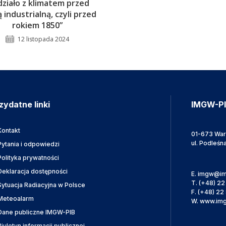
 działo z klimatem przed
 industrialną, czyli przed
rokiem 1850”
12 listopada 2024
zydatne linki
IMGW-P
Kontakt
01-673 Wa
ul. Podleśn
Pytania i odpowiedzi
Polityka prywatności
Deklaracja dostępności
E.
imgw@im
T.
(+48) 22
Sytuacja Radiacyjna w Polsce
F.
(+48) 22 
Meteoalarm
W.
www.img
Dane publiczne IMGW-PIB
Biuletyn informacji publicznej