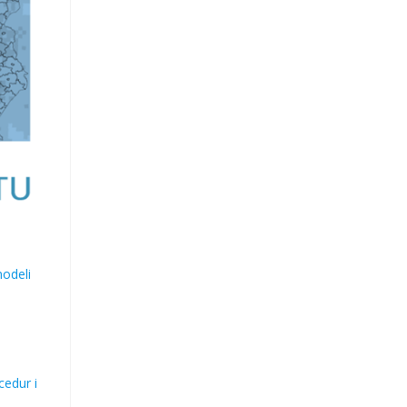
modeli
edur i