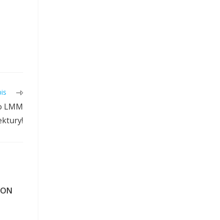
is
go LMM
ektury!
CON