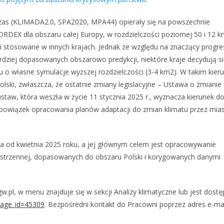
czas (KLIMADA2.0, SPA2020, MPA44) opierały się na powszechnie
RDEX dla obszaru całej Europy, w rozdzielczości poziomej 50 i 12 
i stosowane w innych krajach. Jednak ze względu na znaczący progre
dziej dopasowanych obszarowo predykcji, niektóre kraje decydują si
u o własne symulacje wyższej rozdzielczości (3-4 km2). W takim kier
ski, zwłaszcza, że ostatnie zmiany legislacyjne – Ustawa o zmianie
staw, która weszła w życie 11 stycznia 2025 r., wyznacza kierunek d
obowiązek opracowania planów adaptacji do zmian klimatu przez mia
ła od kwietnia 2025 roku, a jej głównym celem jest opracowywanie
zestrzennej, dopasowanych do obszaru Polski i korygowanych danymi
.pl, w menu znajduje się w sekcji Analizy klimatyczne lub jest dost
page_id=45309
. Bezpośredni kontakt do Pracowni poprzez adres e-ma