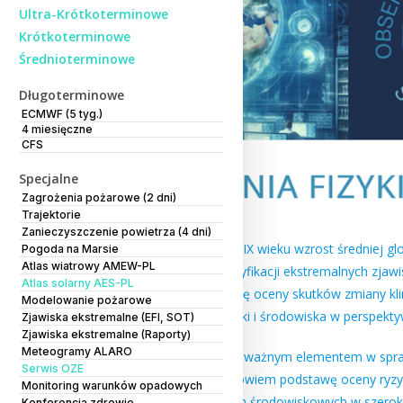
Ultra-Krótkoterminowe
Krótkoterminowe
Średnioterminowe
Długoterminowe
ECMWF (5 tyg.)
4 miesięczne
CFS
Specjalne
Zagrożenia pożarowe (2 dni)
Trajektorie
Zanieczyszczenie powietrza (4 dni)
Obserwowany od końca XIX wieku wzrost średniej glob
Pogoda na Marsie
Atlas wiatrowy AMEW-PL
ostatnich latach do intensyfikacji ekstremalnych zja
Atlas solarny AES-PL
klimatu stanowią podstawę oceny skutków zmiany kli
Modelowanie pożarowe
społeczeństwa, gospodarki i środowiska w perspektywi
Zjawiska ekstremalne (EFI, SOT)
Zjawiska ekstremalne (Raporty)
Meteogramy ALARO
Modelowanie klimatu jest ważnym elementem w spraw
Serwis OZE
modelowania stanowią bowiem podstawę oceny ryzyk
Monitoring warunków opadowych
planów adaptacji do zmian środowiskowych w szero
Konferencja zdrowie