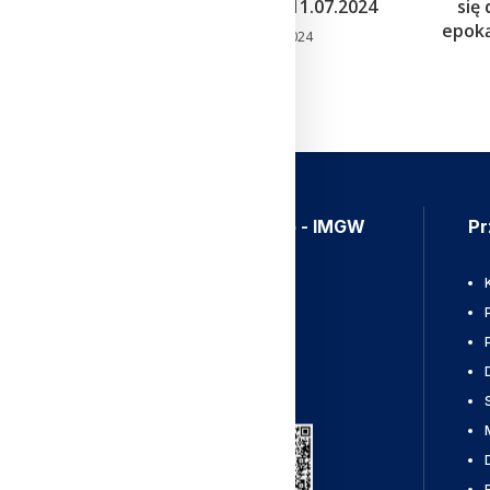
mazurskie) z dnia 11.07.2024
się
epoką
12 lipca 2024
Aplikacja Meteo - IMGW
Pr
Ostrzeżenia
Mapy radarowe
Wyładowania
Pobierz