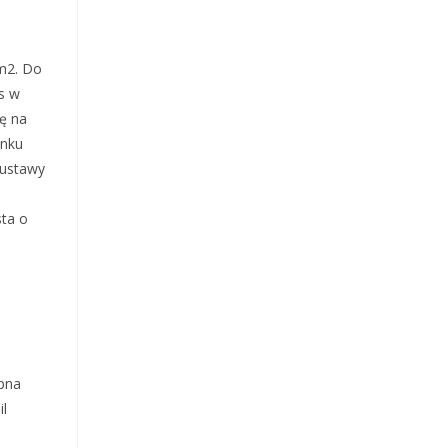
km2. Do
s w
ę na
unku
 ustawy
o
sta o
ępna
il