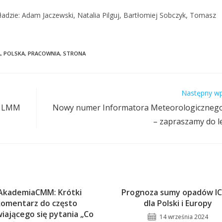
dzie: Adam Jaczewski, Natalia Pilguj, Bartłomiej Sobczyk, Tomasz
A
,
POLSKA
,
PRACOWNIA
,
STRONA
Następny wp
o LMM
Nowy numer Informatora Meteorologiczne
– zapraszamy do l
AkademiaCMM: Krótki
Prognoza sumy opadów I
komentarz do często
dla Polski i Europy
iającego się pytania „Co
14 września 2024