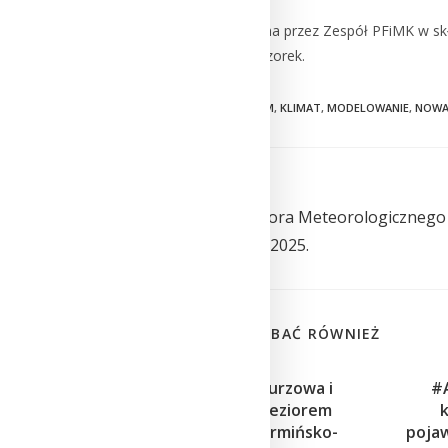
Strona została opracowana przez Zespół PFiMK w skła
Strzyżewski i Joanna Wieczorek.
TAGS:
FIZYKA
,
IMGW
,
IMGWLMM
,
KLIMAT
,
MODELOWANIE
,
NOW
Previous Post
Nowy numer Informatora Meteorologiczneg
– podsumowanie lipca 2025.
MOŻE CI SIĘ SPODOBAĆ RÓWNIEŻ
Superkomórka burzowa i
#
zniszczenia nad jeziorem
Serwent (woj. warmińsko-
pojaw