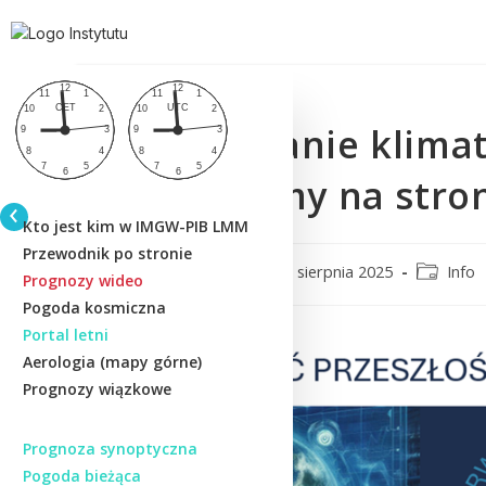
Modelowanie klimat
zapraszamy na stro
Kto jest kim w IMGW-PIB LMM
Przewodnik po stronie
lmm_admin
13 sierpnia 2025
Info
Prognozy wideo
Pogoda kosmiczna
Portal letni
Aerologia (mapy górne)
Prognozy wiązkowe
Prognoza synoptyczna
Pogoda bieżąca