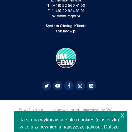
E.
imgw@imgw.pl
T.
(+48) 22 569 41 00
F.
(+48) 22 834 18 01
W.
www.imgw.pl
System Obsługi Klienta
sok.imgw.pl
Powyższa strona jest serwisem informacyjnym IMGW-
x
PIB,
Copyright IMGW-PIB Wszelkie prawa zastrzeżone
Ta strona wykorzystuje pliki cookies (ciasteczka)
w celu zapewnienia najwyższej jakości. Dalsze