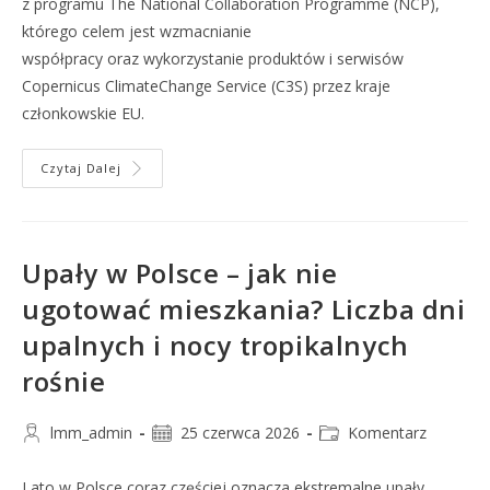
z programu The National Collaboration Programme (NCP),
którego celem jest wzmacnianie
współpracy oraz wykorzystanie produktów i serwisów
Copernicus ClimateChange Service (C3S) przez kraje
członkowskie EU.
Czytaj Dalej
Upały w Polsce – jak nie
ugotować mieszkania? Liczba dni
upalnych i nocy tropikalnych
rośnie
lmm_admin
25 czerwca 2026
Komentarz
Lato w Polsce coraz częściej oznacza ekstremalne upały.