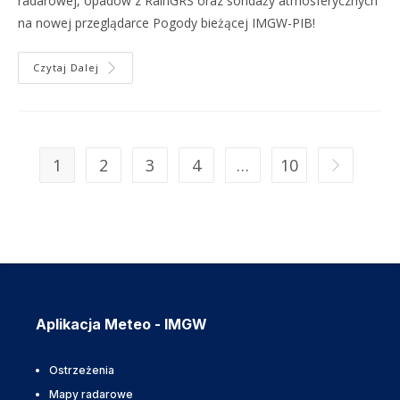
radarowej, opadów z RainGRS oraz sondaży atmosferycznych
na nowej przeglądarce Pogody bieżącej IMGW-PIB!
Czytaj Dalej
1
2
3
4
…
10
Aplikacja Meteo - IMGW
Ostrzeżenia
Mapy radarowe