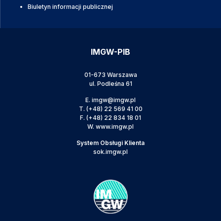
Biuletyn informacji publicznej
IMGW-PIB
01-673 Warszawa
ul. Podleśna 61
E.
imgw@imgw.pl
T.
(+48) 22 569 41 00
F.
(+48) 22 834 18 01
W.
www.imgw.pl
System Obsługi Klienta
sok.imgw.pl