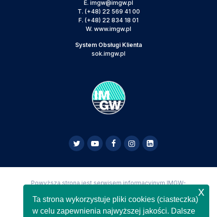
E.
imgw@imgw.pl
T.
(+48) 22 569 41 00
F.
(+48) 22 834 18 01
W.
www.imgw.pl
System Obsługi Klienta
sok.imgw.pl
Powyższa strona jest serwisem informacyjnym IMGW-
x
PIB,
Copyright IMGW-PIB Wszelkie prawa zastrzeżone
Ta strona wykorzystuje pliki cookies (ciasteczka)
w celu zapewnienia najwyższej jakości. Dalsze