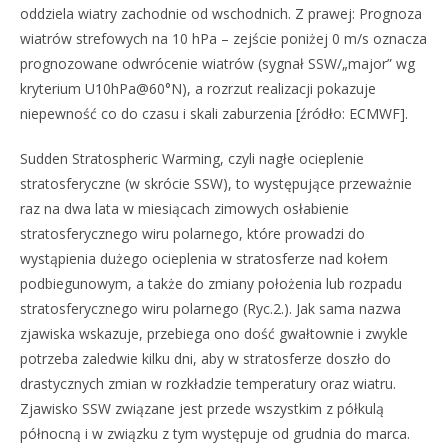
oddziela wiatry zachodnie od wschodnich. Z prawej: Prognoza
wiatrów strefowych na 10 hPa – zejście poniżej 0 m/s oznacza
prognozowane odwrócenie wiatrów (sygnał SSW/„major” wg
kryterium U10hPa@60°N), a rozrzut realizacji pokazuje
niepewność co do czasu i skali zaburzenia [źródło: ECMWF].
Sudden Stratospheric Warming, czyli nagłe ocieplenie
stratosferyczne (w skrócie SSW), to występujące przeważnie
raz na dwa lata w miesiącach zimowych osłabienie
stratosferycznego wiru polarnego, które prowadzi do
wystąpienia dużego ocieplenia w stratosferze nad kołem
podbiegunowym, a także do zmiany położenia lub rozpadu
stratosferycznego wiru polarnego (Ryc.2.). Jak sama nazwa
zjawiska wskazuje, przebiega ono dość gwałtownie i zwykle
potrzeba zaledwie kilku dni, aby w stratosferze doszło do
drastycznych zmian w rozkładzie temperatury oraz wiatru.
Zjawisko SSW związane jest przede wszystkim z półkulą
północną i w związku z tym występuje od grudnia do marca.