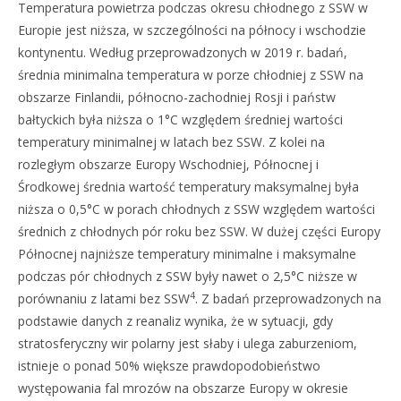
Temperatura powietrza podczas okresu chłodnego z SSW w
Europie jest niższa, w szczególności na północy i wschodzie
kontynentu. Według przeprowadzonych w 2019 r. badań,
średnia minimalna temperatura w porze chłodniej z SSW na
obszarze Finlandii, północno-zachodniej Rosji i państw
bałtyckich była niższa o 1°C względem średniej wartości
temperatury minimalnej w latach bez SSW. Z kolei na
rozległym obszarze Europy Wschodniej, Północnej i
Środkowej średnia wartość temperatury maksymalnej była
niższa o 0,5°C w porach chłodnych z SSW względem wartości
średnich z chłodnych pór roku bez SSW. W dużej części Europy
Północnej najniższe temperatury minimalne i maksymalne
podczas pór chłodnych z SSW były nawet o 2,5°C niższe w
4
porównaniu z latami bez SSW
. Z badań przeprowadzonych na
podstawie danych z reanaliz wynika, że w sytuacji, gdy
stratosferyczny wir polarny jest słaby i ulega zaburzeniom,
istnieje o ponad 50% większe prawdopodobieństwo
występowania fal mrozów na obszarze Europy w okresie