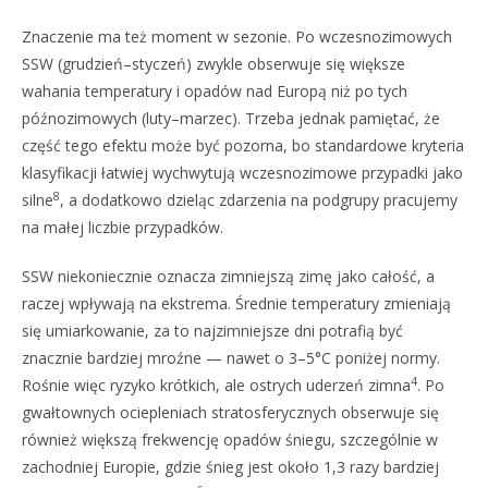
Znaczenie ma też moment w sezonie. Po wczesnozimowych
SSW (grudzień–styczeń) zwykle obserwuje się większe
wahania temperatury i opadów nad Europą niż po tych
późnozimowych (luty–marzec). Trzeba jednak pamiętać, że
część tego efektu może być pozorna, bo standardowe kryteria
klasyfikacji łatwiej wychwytują wczesnozimowe przypadki jako
8
silne
, a dodatkowo dzieląc zdarzenia na podgrupy pracujemy
na małej liczbie przypadków.
SSW niekoniecznie oznacza zimniejszą zimę jako całość, a
raczej wpływają na ekstrema. Średnie temperatury zmieniają
się umiarkowanie, za to najzimniejsze dni potrafią być
znacznie bardziej mroźne — nawet o 3–5°C poniżej normy.
4
Rośnie więc ryzyko krótkich, ale ostrych uderzeń zimna
. Po
gwałtownych ociepleniach stratosferycznych obserwuje się
również większą frekwencję opadów śniegu, szczególnie w
zachodniej Europie, gdzie śnieg jest około 1,3 razy bardziej