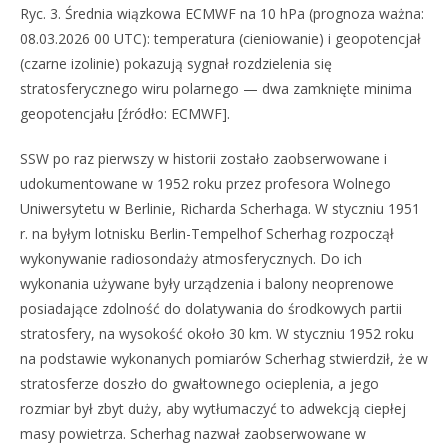
Ryc. 3. Średnia wiązkowa ECMWF na 10 hPa (prognoza ważna:
08.03.2026 00 UTC): temperatura (cieniowanie) i geopotencjał
(czarne izolinie) pokazują sygnał rozdzielenia się
stratosferycznego wiru polarnego — dwa zamknięte minima
geopotencjału [źródło: ECMWF].
SSW po raz pierwszy w historii zostało zaobserwowane i
udokumentowane w 1952 roku przez profesora Wolnego
Uniwersytetu w Berlinie, Richarda Scherhaga. W styczniu 1951
r. na byłym lotnisku Berlin-Tempelhof Scherhag rozpoczął
wykonywanie radiosondaży atmosferycznych. Do ich
wykonania używane były urządzenia i balony neoprenowe
posiadające zdolność do dolatywania do środkowych partii
stratosfery, na wysokość około 30 km. W styczniu 1952 roku
na podstawie wykonanych pomiarów Scherhag stwierdził, że w
stratosferze doszło do gwałtownego ocieplenia, a jego
rozmiar był zbyt duży, aby wytłumaczyć to adwekcją ciepłej
masy powietrza. Scherhag nazwał zaobserwowane w