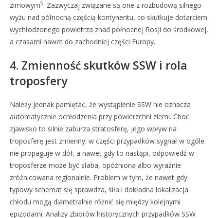
5
zimowym
. Zazwyczaj związane są one z rozbudową silnego
wyżu nad północną częścią kontynentu, co skutkuje dotarciem
wychłodzonego powietrza znad północnej Rosji do środkowej,
a czasami nawet do zachodniej części Europy.
4. Zmienność skutków SSW i rola
troposfery
Należy jednak pamiętać, że wystąpienie SSW nie oznacza
automatycznie ochłodzenia przy powierzchni ziemi. Choć
zjawisko to silnie zaburza stratosferę, jego wpływ na
troposferę jest zmienny: w części przypadków sygnał w ogóle
nie propaguje w dół, a nawet gdy to nastąpi, odpowiedź w
troposferze może być słaba, opóźniona albo wyraźnie
zróżnicowana regionalnie. Problem w tym, że nawet gdy
typowy schemat się sprawdza, siła i dokładna lokalizacja
chłodu mogą diametralnie różnić się między kolejnymi
epizodami. Analizy zbiorów historycznych przypadków SSW