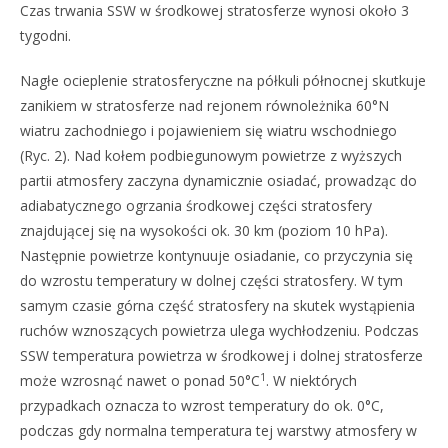
Czas trwania SSW w środkowej stratosferze wynosi około 3
tygodni.
Nagłe ocieplenie stratosferyczne na półkuli północnej skutkuje
zanikiem w stratosferze nad rejonem równoleżnika 60°N
wiatru zachodniego i pojawieniem się wiatru wschodniego
(Ryc. 2). Nad kołem podbiegunowym powietrze z wyższych
partii atmosfery zaczyna dynamicznie osiadać, prowadząc do
adiabatycznego ogrzania środkowej części stratosfery
znajdującej się na wysokości ok. 30 km (poziom 10 hPa).
Następnie powietrze kontynuuje osiadanie, co przyczynia się
do wzrostu temperatury w dolnej części stratosfery. W tym
samym czasie górna część stratosfery na skutek wystąpienia
ruchów wznoszących powietrza ulega wychłodzeniu. Podczas
SSW temperatura powietrza w środkowej i dolnej stratosferze
1
może wzrosnąć nawet o ponad 50°C
. W niektórych
przypadkach oznacza to wzrost temperatury do ok. 0°C,
podczas gdy normalna temperatura tej warstwy atmosfery w