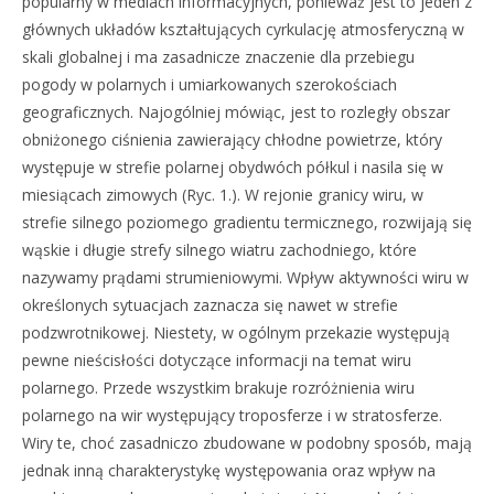
popularny w mediach informacyjnych, ponieważ jest to jeden z
głównych układów kształtujących cyrkulację atmosferyczną w
skali globalnej i ma zasadnicze znaczenie dla przebiegu
pogody w polarnych i umiarkowanych szerokościach
geograficznych. Najogólniej mówiąc, jest to rozległy obszar
obniżonego ciśnienia zawierający chłodne powietrze, który
występuje w strefie polarnej obydwóch półkul i nasila się w
miesiącach zimowych (Ryc. 1.). W rejonie granicy wiru, w
strefie silnego poziomego gradientu termicznego, rozwijają się
wąskie i długie strefy silnego wiatru zachodniego, które
nazywamy prądami strumieniowymi. Wpływ aktywności wiru w
określonych sytuacjach zaznacza się nawet w strefie
podzwrotnikowej. Niestety, w ogólnym przekazie występują
pewne nieścisłości dotyczące informacji na temat wiru
polarnego. Przede wszystkim brakuje rozróżnienia wiru
polarnego na wir występujący troposferze i w stratosferze.
Wiry te, choć zasadniczo zbudowane w podobny sposób, mają
jednak inną charakterystykę występowania oraz wpływ na