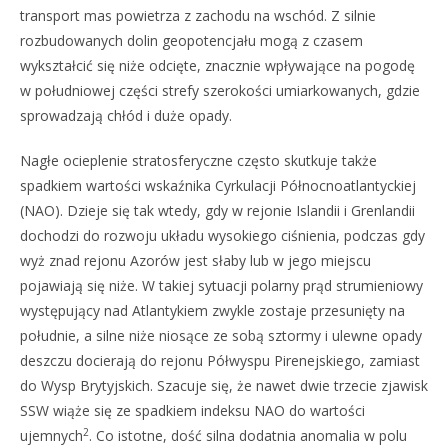
transport mas powietrza z zachodu na wschód. Z silnie
rozbudowanych dolin geopotencjału mogą z czasem
wykształcić się niże odcięte, znacznie wpływające na pogodę
w południowej części strefy szerokości umiarkowanych, gdzie
sprowadzają chłód i duże opady.
Nagłe ocieplenie stratosferyczne często skutkuje także
spadkiem wartości wskaźnika Cyrkulacji Północnoatlantyckiej
(NAO). Dzieje się tak wtedy, gdy w rejonie Islandii i Grenlandii
dochodzi do rozwoju układu wysokiego ciśnienia, podczas gdy
wyż znad rejonu Azorów jest słaby lub w jego miejscu
pojawiają się niże. W takiej sytuacji polarny prąd strumieniowy
występujący nad Atlantykiem zwykle zostaje przesunięty na
południe, a silne niże niosące ze sobą sztormy i ulewne opady
deszczu docierają do rejonu Półwyspu Pirenejskiego, zamiast
do Wysp Brytyjskich. Szacuje się, że nawet dwie trzecie zjawisk
SSW wiąże się ze spadkiem indeksu NAO do wartości
2
ujemnych
. Co istotne, dość silna dodatnia anomalia w polu