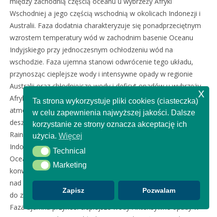
między zachodnią częścią oceanu u wybrzeży Afryki
Wschodniej a jego częścią wschodnią w okolicach Indonezji i
Australii. Faza dodatnia charakteryzuje się ponadprzeciętnym
wzrostem temperatury wód w zachodnim basenie Oceanu
Indyjskiego przy jednoczesnym ochłodzeniu wód na
wschodzie. Faza ujemna stanowi odwrócenie tego układu,
przynosząc cieplejsze wody i intensywne opady w regionie
Australii oraz chłodniejsze wody i deficyt opadów u wybrzeży
x
Afryki. Dodatnia faza IOD prowadzi do przesunięcia konwekcji
Ta strona wykorzystuje pliki cookies (ciasteczka)
atmosferycznej na zachód, co skutkuje gwałtownymi opadami
w celu zapewnienia najwyższej jakości. Dalsze
deszczu i powodziami w Afryce Wschodniej (East African Short
korzystanie ze strony oznacza akceptację ich
Rains) oraz dotkliwymi suszami i pożarami w Australii i
użycia.
Więcej
Indonezji. Wyższa temperatura wód w zachodniej części
Technical
Technical
Oceanu Indyjskiego sprzyja intensywnemu parowaniu i silnej
Marketing
Marketing
konwekcji, co przekłada się na zwiększone dostawy wilgoci
nad subkontynent indyjski. Ponadto w fazie dodatniej dochodzi
Zapisz
Pozwalam
do znaczącego wzmocnienia letniego monsunu indyjskiego.
Faza ujemna przynosi cieplejsze wody i intensywne opady w