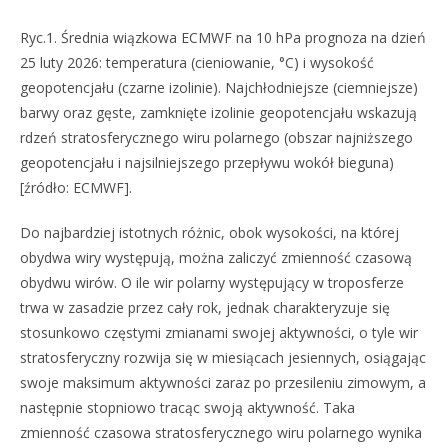
Ryc.1. Średnia wiązkowa ECMWF na 10 hPa prognoza na dzień
25 luty 2026: temperatura (cieniowanie, °C) i wysokość
geopotencjału (czarne izolinie). Najchłodniejsze (ciemniejsze)
barwy oraz gęste, zamknięte izolinie geopotencjału wskazują
rdzeń stratosferycznego wiru polarnego (obszar najniższego
geopotencjału i najsilniejszego przepływu wokół bieguna)
[źródło: ECMWF].
Do najbardziej istotnych różnic, obok wysokości, na której
obydwa wiry występują, można zaliczyć zmienność czasową
obydwu wirów. O ile wir polarny występujący w troposferze
trwa w zasadzie przez cały rok, jednak charakteryzuje się
stosunkowo częstymi zmianami swojej aktywności, o tyle wir
stratosferyczny rozwija się w miesiącach jesiennych, osiągając
swoje maksimum aktywności zaraz po przesileniu zimowym, a
następnie stopniowo tracąc swoją aktywność. Taka
zmienność czasowa stratosferycznego wiru polarnego wynika