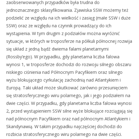
zaobserwowanych przypadków była trudna do
jednoznacznego sklasyfikowania. Zjawiska SSW możemy też
podzielić ze względu na ich wielkość i zasięg (małe SSW i duże
SSW) oraz ze względu na czynnik prowadzący do ich
wystąpienia. W tym drugim z podziałów można wyróżnić
sytuacje, w których w troposferze na półkuli północnej rozwija
się układ z jedną bądź dwiema falami planetarnymi
(Rossby’ego). W przypadku, gdy planetarna liczba falowa
wynosi 1, w troposferze dochodzi do rozwoju silnego obszaru
niskiego ciśnienia nad Północnym Pacyfikiem oraz silnego
wyżu blokującego cyrkulację zachodnią nad Atlantykiem i
Europą. Taki układ może skutkować zarówno przesunięciem
się stratosferycznego wiru polarnego, jak i jego podziałem na
dwie części. W przypadku, gdy planetarna liczba falowa wynosi
2, przed wystąpieniem SSW silne wyże blokujące rozciągają się
nad północnym Pacyfikiem oraz nad północnym Atlantykiem i
Skandynawią. W takim przypadku najczęściej dochodzi do
rozbicia stratosferycznego wiru polarnego na dwie części.