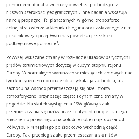
północnemu dodatkowe masy powietrza pochodzące z
1
niższych szerokości geograficznych
. Inne badania wskazują
na rolę propagacji fal planetarnych w górnej troposferze i
dolnej stratosferze w kierunku bieguna oraz związanego z nimi
południkowego przepływu mas powietrza przez koło
3
podbiegunowe północne
.
Powyżej wskazane zmiany w rozkładzie układów barycznych i
prądów strumieniowych dotyczą w dużym stopniu rejonu
Europy. W normalnych warunkach w miesiącach zimowych nad
tym kontynentem dominuje silna cyrkulacja zachodnia, a z
zachodu na wschód przemieszczają się niże i fronty
atmosferyczne, przynosząc częste i dynamiczne zmiany w
pogodzie. Na skutek wystąpienia SSW główny szlak
przemieszczania się niżów przez kontynent europejski ulega
znacznemu przesunięciu na południe i obejmuje obszar od
Półwyspu Pirenejskiego po środkowo-wschodnią część
Europy. Taki przebieg szlaku przemieszczania się niżów