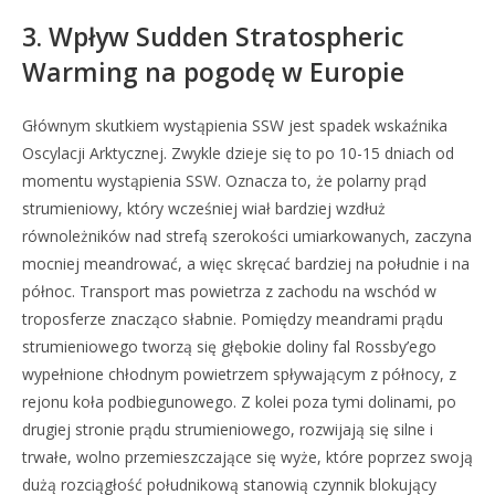
3. Wpływ Sudden Stratospheric
Warming na pogodę w Europie
Głównym skutkiem wystąpienia SSW jest spadek wskaźnika
Oscylacji Arktycznej. Zwykle dzieje się to po 10-15 dniach od
momentu wystąpienia SSW. Oznacza to, że polarny prąd
strumieniowy, który wcześniej wiał bardziej wzdłuż
równoleżników nad strefą szerokości umiarkowanych, zaczyna
mocniej meandrować, a więc skręcać bardziej na południe i na
północ. Transport mas powietrza z zachodu na wschód w
troposferze znacząco słabnie. Pomiędzy meandrami prądu
strumieniowego tworzą się głębokie doliny fal Rossby’ego
wypełnione chłodnym powietrzem spływającym z północy, z
rejonu koła podbiegunowego. Z kolei poza tymi dolinami, po
drugiej stronie prądu strumieniowego, rozwijają się silne i
trwałe, wolno przemieszczające się wyże, które poprzez swoją
dużą rozciągłość południkową stanowią czynnik blokujący