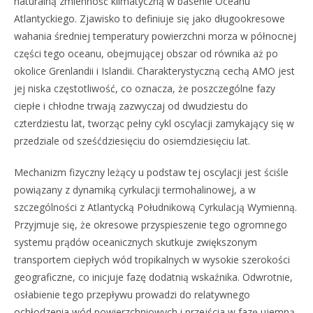
naturalną zmienność klimatyczną w basenie Oceanu
Atlantyckiego. Zjawisko to definiuje się jako długookresowe
wahania średniej temperatury powierzchni morza w północnej
części tego oceanu, obejmującej obszar od równika aż po
okolice Grenlandii i Islandii. Charakterystyczną cechą AMO jest
jej niska częstotliwość, co oznacza, że poszczególne fazy
ciepłe i chłodne trwają zazwyczaj od dwudziestu do
czterdziestu lat, tworząc pełny cykl oscylacji zamykający się w
przedziale od sześćdziesięciu do osiemdziesięciu lat.
Mechanizm fizyczny leżący u podstaw tej oscylacji jest ściśle
powiązany z dynamiką cyrkulacji termohalinowej, a w
szczególności z Atlantycką Południkową Cyrkulacją Wymienną.
Przyjmuje się, że okresowe przyspieszenie tego ogromnego
systemu prądów oceanicznych skutkuje zwiększonym
transportem ciepłych wód tropikalnych w wysokie szerokości
geograficzne, co inicjuje fazę dodatnią wskaźnika. Odwrotnie,
osłabienie tego przepływu prowadzi do relatywnego
ochłodzenia wód powierzchniowych i przejścia w fazę ujemną.