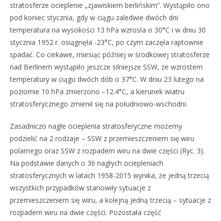
stratosferze ocieplenie „zjawiskiem berlińskim”. Wystąpiło ono
pod koniec stycznia, gdy w ciągu zaledwie dwóch dni
temperatura na wysokości 13 hPa wzrosła o 30°C i w dniu 30
stycznia 1952 r. osiągnęła -23°C, po czym zaczęła raptownie
spadać. Co ciekawe, miesiąc później w środkowej stratosferze
nad Berlinem wystąpiło jeszcze silniejsze SSW, ze wzrostem
temperatury w ciągu dwóch dób o 37°C. W dniu 23 lutego na
poziomie 10 hPa zmierzono –12.4°C, a kierunek wiatru
stratosferycznego zmienił się na południowo-wschodni.
Zasadniczo nagłe ocieplenia stratosferyczne możemy
podzielić na 2 rodzaje – SSW z przemieszczeniem się wiru
polarnego oraz SSW z rozpadem wiru na dwie części (Ryc. 3).
Na podstawie danych o 36 nagłych ociepleniach
stratosferycznych w latach 1958-2015 wynika, że jedną trzecią
wszystkich przypadków stanowiły sytuacje z
przemieszczeniem się wiru, a kolejną jedną trzecią – sytuacje z
rozpadem wiru na dwie części. Pozostała część