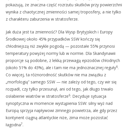
pokazują, że znaczna część rozrzutu skutków przy powierzchni
wynika z chaotycznej zmienności samej troposfery, a nie tylko
z charakteru zaburzenia w stratosferze.
Jak duża jest ta zmienność? Dla Wysp Brytyjskich i Europy
Środkowej około 45% przypadków SSW kończy się
chłodniejszą niż zwykle pogodą — pozostałe 55% przynosi
temperatury powyżej normy lub w normie. Dla Skandynawii
proporcje są podobne, z lekką przewagą epizodów chłodnych
6
(około 51% do 43%), ale i tam nie ma jednoznacznej reguły
.
Co więcej, ta różnorodność skutków nie ma związku z
„morfologią” samego SSW — nie zależy od tego, czy wir się
rozpadł, czy tylko przesunął, ani od tego, jak długo trwało
6
osłabienie wiatrów w stratosferze
. Decyduje sytuacja
synoptyczna w momencie wystąpienia SSW: silny wyż nad
Europą sprzyja napływowi zimnego powietrza, ale gdy przez
kontynent ciągną atlantyckie niże, zima może pozostać
7
łagodna
.