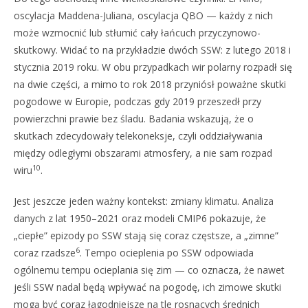
oscylacja Maddena-Juliana, oscylacja QBO — każdy z nich
może wzmocnić lub stłumić cały łańcuch przyczynowo-
skutkowy. Widać to na przykładzie dwóch SSW: z lutego 2018 i
stycznia 2019 roku. W obu przypadkach wir polarny rozpadł się
na dwie części, a mimo to rok 2018 przyniósł poważne skutki
pogodowe w Europie, podczas gdy 2019 przeszedł przy
powierzchni prawie bez śladu. Badania wskazują, że o
skutkach zdecydowały telekoneksje, czyli oddziaływania
między odległymi obszarami atmosfery, a nie sam rozpad
10
wiru
.
Jest jeszcze jeden ważny kontekst: zmiany klimatu. Analiza
danych z lat 1950–2021 oraz modeli CMIP6 pokazuje, że
„ciepłe” epizody po SSW stają się coraz częstsze, a „zimne”
6
coraz rzadsze
. Tempo ocieplenia po SSW odpowiada
ogólnemu tempu ocieplania się zim — co oznacza, że nawet
jeśli SSW nadal będą wpływać na pogodę, ich zimowe skutki
mogą być coraz łagodniejsze na tle rosnących średnich