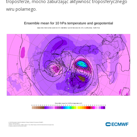
troposferze, mocno zaburzając aktywność troposferycznego
wiru polarnego.