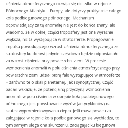
ciśnienia atmosferycznego rozwija się nie tylko w rejonie
Północnego Atlantyku i Europy, ale dotyczy praktycznie całego
koła podbiegunowego północnego. Mechanizm
odpowiadający za tę anomalię nie jest do końca znany, ale
wiadomo, że w dolnej części troposfery jest ona wyraźnie
większa, niż ta występująca w stratosferze. Propagowanie
impulsu powodującego wzrost ciśnienia atmosferycznego ze
stratosfery ku dołowi jedynie częściowo będzie odpowiadało
za wzrost ciśnienia przy powierzchni ziemi. W procesie
wzmocnienia anomalii w polu ciśnienia atmosferycznego przy
powierzchni ziemi udział biorą fale występujące w atmosferze
– zarówno te o skali planetarnej, jak i synoptycznej. Część
badań wskazuje, że potencjalną przyczyną wzmocnienia
anomalii w polu ciśnienia w obrębie koła podbiegunowego
północnego jest powstawanie wyżów (antycyklonów) na
skutek wypromieniowywania ciepła. Jeśli masa powietrza
zalegająca w rejonie koła podbiegunowego się wychładza, to
tym samym ulega ona skurczeniu, zaciągając ku biegunowi