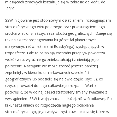
miesiącach zimowych kształtuje się w zakresie od -65°C do
-55°C.
SSW inicjowane jest stopniowym osłabianiem i rozciągnięciem
stratosferycznego wiru polarnego oraz przesunięciem jego
środka w stronę niższych szerokości geograficznych. Dzieje się
tak na skutek propagowania ku górze fal planetarnych
(nazywanych również falami Rossby’ego) występujących w
troposferze. Fale te osłabiają zachodni przepływ powietrza
wokół wiru, wyraźnie go zniekształcają i zmieniają jego
położenie. Następnie wir może zostać jeszcze bardziej
zepchnięty w kierunku umiarkowanych szerokości
geograficznych lub podzielić się na dwie części (Ryc. 3), co
często prowadzi do jego całkowitego rozpadu. Warto
podkreślić, że w dolnej części stratosfery zmiany związane z
wystąpieniem SSW trwają znacznie dłużej, niż w środkowej. Po
kilkunastu dniach od rozpoczęcia nagłego ocieplenia
stratosferycznego, jego wpływ często uwidacznia się także w