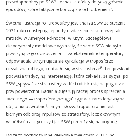
6
prawdopodobny po SSW
. Jednak te efekty dotyczą głównie
6
epizodów, które faktycznie kończą się ochłodzeniem
.
Świetną ilustracją roli troposfery jest analiza SSW ze stycznia
2021 roku i następującej po tym zdarzeniu rekordowej fali
mrozów w Ameryce Północnej w lutym. Szczegółowe
eksperymenty modelowe wykazały, że samo SSW nie było
przyczyną tego ochłodzenia — za ekstremalne temperatury
odpowiadała utrzymująca się cyrkulacja w troposferze,
9
niezależna od tego, co działo się w stratosferze
. Ten przykład
podważa tradycyjną interpretację, która zakłada, że sygnał po
SSW „spływa” ze stratosfery w dół i odciska się na pogodzie
przy powierzchni. Badania sugerują raczej proces sprzężenia
zwrotnego — troposfera „wciąga” sygnał stratosferyczny w
9
dół, a nie odwrotnie
. Innymi słowy: troposfera nie jest
biernym odbiorcą impulsów ze stratosfery, lecz aktywnym
współtwórcą tego, czy i jak SSW przełoży się na pogodę.
Do tego dochodzą inne wielkoskalowe czynniki: El Niño,