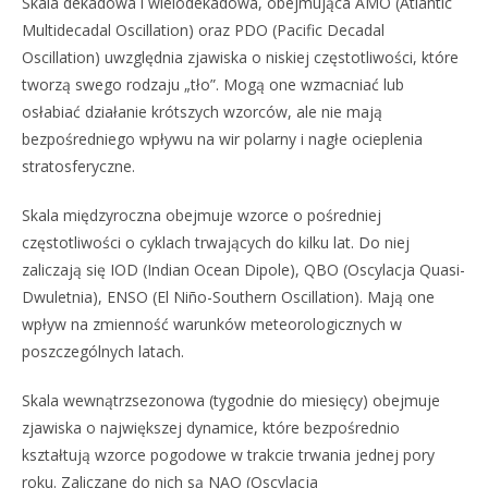
Skala dekadowa i wielodekadowa, obejmująca AMO (Atlantic
Multidecadal Oscillation) oraz PDO (Pacific Decadal
Oscillation) uwzględnia zjawiska o niskiej częstotliwości, które
tworzą swego rodzaju „tło”. Mogą one wzmacniać lub
osłabiać działanie krótszych wzorców, ale nie mają
bezpośredniego wpływu na wir polarny i nagłe ocieplenia
stratosferyczne.
Skala międzyroczna obejmuje wzorce o pośredniej
częstotliwości o cyklach trwających do kilku lat. Do niej
zaliczają się IOD (Indian Ocean Dipole), QBO (Oscylacja Quasi-
Dwuletnia), ENSO (El Niño-Southern Oscillation). Mają one
wpływ na zmienność warunków meteorologicznych w
poszczególnych latach.
Skala wewnątrzsezonowa (tygodnie do miesięcy) obejmuje
zjawiska o największej dynamice, które bezpośrednio
kształtują wzorce pogodowe w trakcie trwania jednej pory
roku. Zaliczane do nich są NAO (Oscylacja