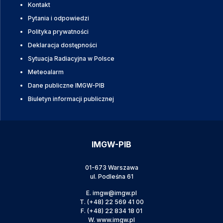
Kontakt
Pytania i odpowiedzi
Polityka prywatności
Deklaracja dostępności
Sytuacja Radiacyjna w Polsce
Meteoalarm
Dane publiczne IMGW-PIB
Biuletyn informacji publicznej
IMGW-PIB
01-673 Warszawa
ul. Podleśna 61
E.
imgw@imgw.pl
T.
(+48) 22 569 41 00
F.
(+48) 22 834 18 01
W.
www.imgw.pl