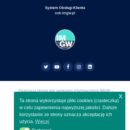
System Obsługi Klienta
sok.imgw.pl
Powyższa strona jest serwisem informacyjnym IMGW-
x
PIB,
Copyright IMGW-PIB Wszelkie prawa zastrzeżone
Ta strona wykorzystuje pliki cookies (ciasteczka)
w celu zapewnienia najwyższej jakości. Dalsze
korzystanie ze strony oznacza akceptację ich
użycia.
Więcej