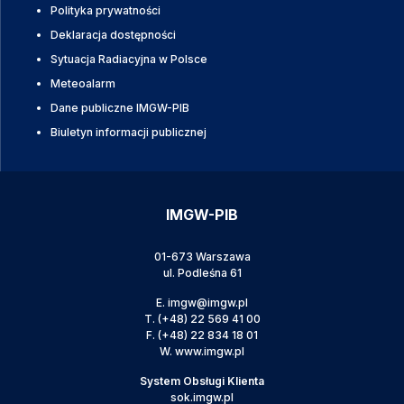
Polityka prywatności
Deklaracja dostępności
Sytuacja Radiacyjna w Polsce
Meteoalarm
Dane publiczne IMGW-PIB
Biuletyn informacji publicznej
IMGW-PIB
01-673 Warszawa
ul. Podleśna 61
E.
imgw@imgw.pl
T.
(+48) 22 569 41 00
F.
(+48) 22 834 18 01
W.
www.imgw.pl
System Obsługi Klienta
sok.imgw.pl