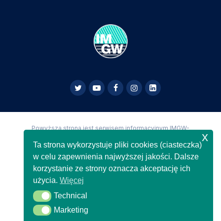
Powyższa strona jest serwisem informacyjnym IMGW-
x
PIB,
Copyright IMGW-PIB Wszelkie prawa zastrzeżone
Ta strona wykorzystuje pliki cookies (ciasteczka)
w celu zapewnienia najwyższej jakości. Dalsze
korzystanie ze strony oznacza akceptację ich
użycia.
Więcej
Technical
Technical
Marketing
Marketing