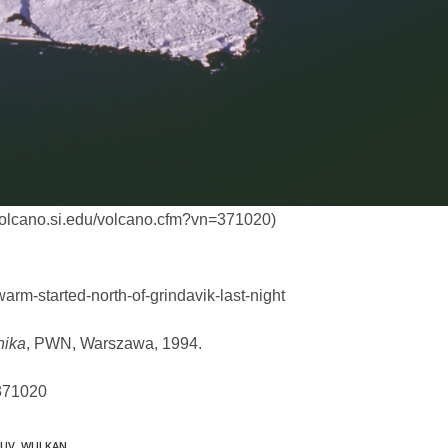
/volcano.si.edu/volcano.cfm?vn=371020)
arm-started-north-of-grindavik-last-night
nika
, PWN, Warszawa, 1994.
_371020
RUV
,
WULKAN