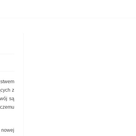
eństwem
cych z
zwój są
, czemu
o nowej