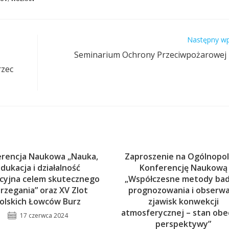
Następny wp
Seminarium Ochrony Przeciwpożarowej
rzec
rencja Naukowa „Nauka,
Zaproszenie na Ogólnopo
dukacja i działalność
Konferencję Naukową
cyjna celem skutecznego
„Współczesne metody bad
rzegania” oraz XV Zlot
prognozowania i obserwa
olskich Łowców Burz
zjawisk konwekcji
atmosferycznej – stan obe
17 czerwca 2024
perspektywy”