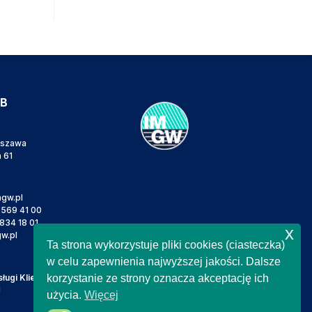
IB
rszawa
a 61
gw.pl
 569 41 00
834 18 01
x
w.pl
Ta strona wykorzystuje pliki cookies (ciasteczka)
w celu zapewnienia najwyższej jakości. Dalsze
ugi Klienta
korzystanie ze strony oznacza akceptację ich
l
użycia.
Więcej