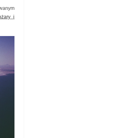
owanym
żary i