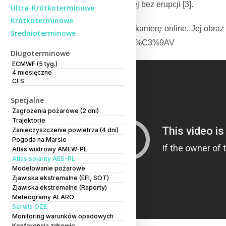
aktywności wulkanicznej bez erupcji [3].
Ultra-Krótkoterminowe
Krótkoterminowe
Serwis RUV uruchomił kamerę online. Jej ob
raz
Średnioterminowe
1RIIgM&ab_channel=R%C3%9AV
Długoterminowe
ECMWF (5 tyg.)
4 miesięczne
CFS
Specjalne
Zagrożenia pożarowe (2 dni)
Trajektorie
Zanieczyszczenie powietrza (4 dni)
Pogoda na Marsie
Atlas wiatrowy AMEW-PL
Atlas solarny AES-PL
Modelowanie pożarowe
Zjawiska ekstremalne (EFI, SOT)
Zjawiska ekstremalne (Raporty)
Meteogramy ALARO
Serwis OZE
Monitoring warunków opadowych
Konferencja zdrowie