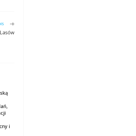
is
 Lasów
lską
ań,
cji
cny i