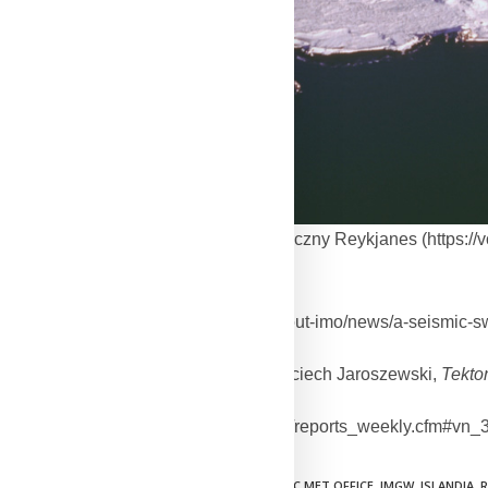
Zdjęcie: system wulkaniczny Reykjanes (https:/
Źródła:
1. https://en.vedur.is/about-imo/news/a-seismic-sw
2. Ryszard Dadlez, Wojciech Jaroszewski,
Tekto
3. https://volcano.si.edu/reports_weekly.cfm#vn
TAGS:
CMM
,
ERUPCJA
,
ICELANDIC MET OFFICE
,
IMGW
,
ISLANDIA
,