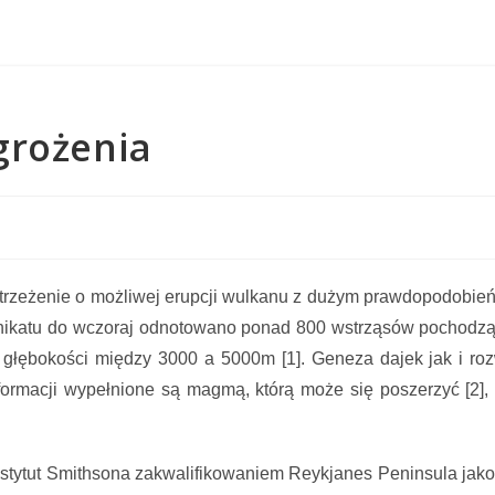
grożenia
 ostrzeżenie o możliwej erupcji wulkanu z dużym prawdopodobi
nikatu do wczoraj odnotowano ponad 800 wstrząsów pochodzą
głębokości między 3000 a 5000m [1]. Geneza dajek jak i ro
eformacji wypełnione są magmą, którą może się poszerzyć [2]
nstytut Smithsona zakwalifikowaniem Reykjanes Peninsula jak