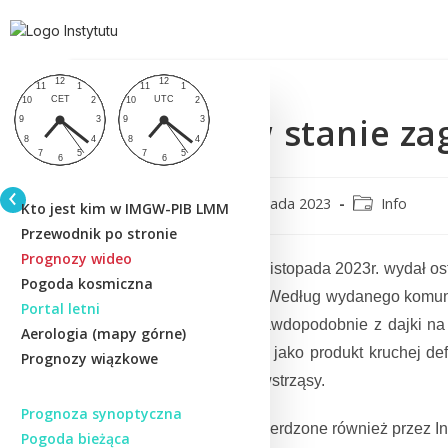
Islandia w stanie za
CMM
16 listopada 2023
Info
Kto jest kim w IMGW-PIB LMM
Przewodnik po stronie
Prognozy wideo
Icelandic Met Office 15 listopada 2023r. wydał
Pogoda kosmiczna
w najbliższych dniach. Według wydanego komu
Portal letni
systemu Sundhnúk, prawdopodobnie z dajki na 
Aerologia (mapy górne)
ściśle powiązane, gdyż jako produkt kruchej d
Prognozy wiązkowe
sprzyjają odnotowane wstrząsy.
Prognoza synoptyczna
Zdarzenie zostało potwierdzone również przez I
Pogoda bieżąca