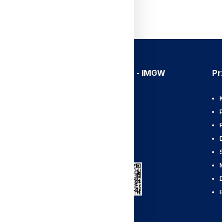
Aplikacja Meteo - IMGW
Pr
Ostrzeżenia
Mapy radarowe
Wyładowania
Pobierz