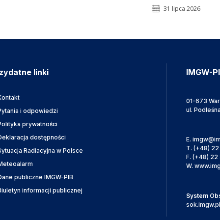
31 lipca 2026
zydatne linki
IMGW-P
Kontakt
01-673 Wa
ul. Podleśn
Pytania i odpowiedzi
Polityka prywatności
Deklaracja dostępności
E.
imgw@im
T.
(+48) 22
Sytuacja Radiacyjna w Polsce
F.
(+48) 22 
Meteoalarm
W.
www.img
Dane publiczne IMGW-PIB
Biuletyn informacji publicznej
System Obsł
sok.imgw.p