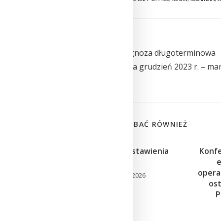
Previous Post
Eksperymentalna prognoza długoterminowa
temperatury i opadu na grudzień 2023 r. – ma
2024 r.
MOŻE CI SIĘ SPODOBAĆ RÓWNIEŻ
Dobry wgląd w zestawienia
Konfe
SYNOP
e
opera
15 kwietnia 2026
ost
P