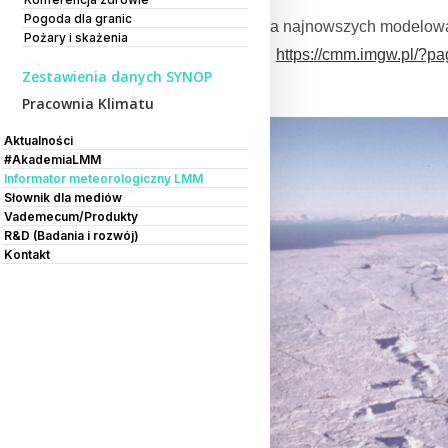
Pogoda dla granic
Zachęcamy do śledzenia najnowszych modelowa
Pożary i skażenia
serwisie pod adresem
https://cmm.imgw.pl/?p
Zestawienia danych SYNOP
skażenia
„.
Pracownia Klimatu
Aktualności
#AkademiaLMM
Informator meteorologiczny LMM
Słownik dla mediów
Vademecum/Produkty
R&D (Badania i rozwój)
Kontakt