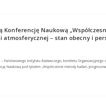
ką Konferencję Naukową „Współczesn
i atmosferycznej – stan obecny i pe
nej – Państwowego Instytutu Badawczego, komitetu Organizacyjnego
ncję Naukową pod tytułem „Współczesne metody badań, prognozowani