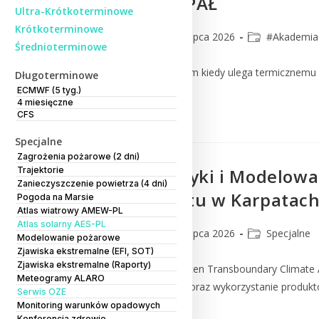
UWAGA NA UPAŁ
Ultra-Krótkoterminowe
Krótkoterminowe
lmm_admin
15 lipca 2026
#Akademi
Średnioterminowe
Co dzieje się z organizmem kiedy ulega termicznemu o
Długoterminowe
ECMWF (5 tyg.)
4 miesięczne
Czytaj Dalej
CFS
Specjalne
Zagrożenia pożarowe (2 dni)
Trajektorie
Pracownia Fizyki i Modelowa
Zanieczyszczenie powietrza (4 dni)
zmiany klimatu w Karpatach
Pogoda na Marsie
Atlas wiatrowy AMEW-PL
Atlas solarny AES-PL
lmm_admin
14 lipca 2026
Specjalne
Modelowanie pożarowe
Zjawiska ekstremalne (EFI, SOT)
Zjawiska ekstremalne (Raporty)
Projekt “Carpathian–Sudeten Transboundary Climate
Meteogramy ALARO
wzmacnianie współpracy oraz wykorzystanie produktó
Serwis OZE
Monitoring warunków opadowych
Konferencja zdrowie