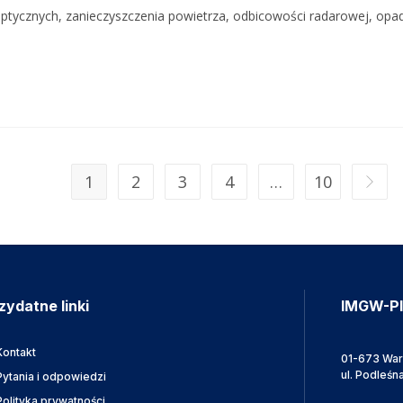
optycznych, zanieczyszczenia powietrza, odbicowości radarowej, op
1
2
3
4
…
10
zydatne linki
IMGW-P
Kontakt
01-673 Wa
ul. Podleśn
Pytania i odpowiedzi
Polityka prywatności