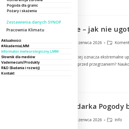
Czytaj Dalej
Pogoda dla granic
Pożary i skażenia
Zestawienia danych SYNOP
Upały w Polsce – jak nie ug
Pracownia Klimatu
Aktualności
lmm_admin
25 czerwca 2026
Koment
#AkademiaLMM
Informator meteorologiczny LMM
Lato w Polsce coraz częściej oznacza ekstremalne up
Słownik dla mediów
Vademecum/Produkty
chronić swoje mieszkanie przed przegrzaniem? Nauko
R&D (Badania i rozwój)
Kontakt
Czytaj Dalej
Nowa przeglądarka Pogody b
lmm_admin
22 czerwca 2026
Info