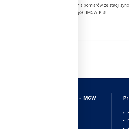
Zapraszamy do przeglądania pomiarów ze stacji syn
przeglądarce Pogody bieżącej IMGW-PIB!
Czytaj Dalej
Aplikacja Meteo - IMGW
Pr
Ostrzeżenia
Mapy radarowe
Wyładowania