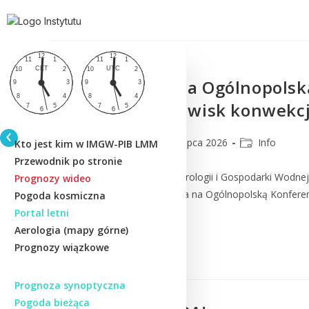
Zaproszenie na Ogólnopols
obserwacji zjawisk konwekcj
lmm_admin
31 lipca 2026
Info
Kto jest kim w IMGW-PIB LMM
Przewodnik po stronie
w imieniu Instytutu Meteorologii i Gospodarki Wod
Prognozy wideo
zaszczyt zaprosić Państwa na Ogólnopolską Konfere
Pogoda kosmiczna
obecny i perspektywy”...
Portal letni
Aerologia (mapy górne)
Prognozy wiązkowe
Czytaj Dalej
Prognoza synoptyczna
Pogoda bieżąca