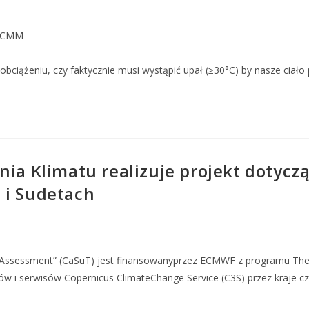
aCMM
bciążeniu, czy faktycznie musi wystąpić upał (≥30°C) by nasze ciało 
nia Klimatu realizuje projekt dotycz
 i Sudetach
 Assessment” (CaSuT) jest finansowanyprzez ECMWF z programu The 
w i serwisów Copernicus ClimateChange Service (C3S) przez kraje c