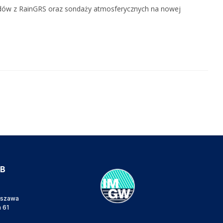
adów z RainGRS oraz sondaży atmosferycznych na nowej
IB
rszawa
a 61