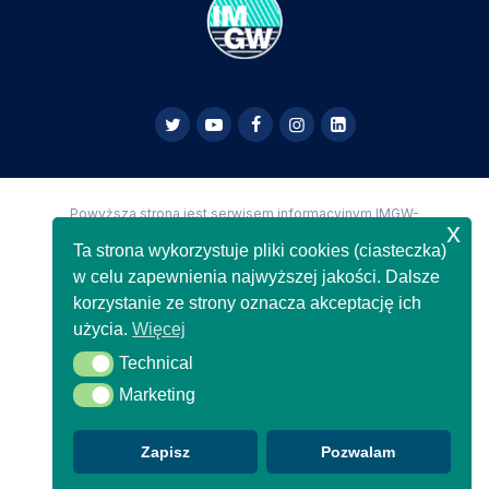
Powyższa strona jest serwisem informacyjnym IMGW-
x
PIB,
Copyright IMGW-PIB Wszelkie prawa zastrzeżone
Ta strona wykorzystuje pliki cookies (ciasteczka)
w celu zapewnienia najwyższej jakości. Dalsze
korzystanie ze strony oznacza akceptację ich
użycia.
Więcej
Technical
Technical
Marketing
Marketing
Zapisz
Pozwalam