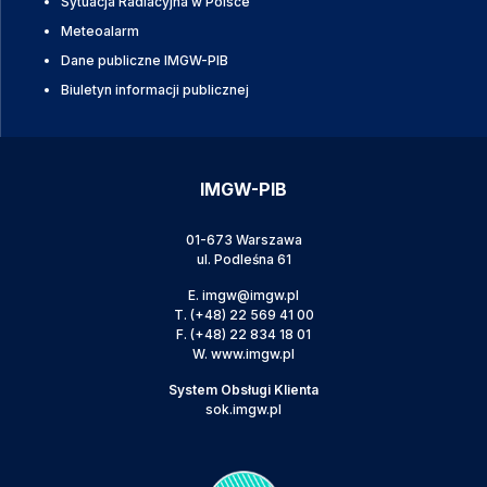
Sytuacja Radiacyjna w Polsce
Meteoalarm
Dane publiczne IMGW-PIB
Biuletyn informacji publicznej
IMGW-PIB
01-673 Warszawa
ul. Podleśna 61
E.
imgw@imgw.pl
T.
(+48) 22 569 41 00
F.
(+48) 22 834 18 01
W.
www.imgw.pl
System Obsługi Klienta
sok.imgw.pl