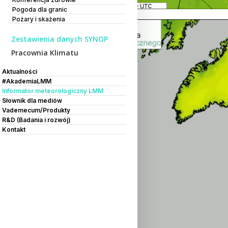
Pogoda dla granic
Pożary i skażenia
Zestawienia danych SYNOP
Pracownia Klimatu
Aktualności
#AkademiaLMM
Informator meteorologiczny LMM
Słownik dla mediów
Vademecum/Produkty
R&D (Badania i rozwój)
Kontakt