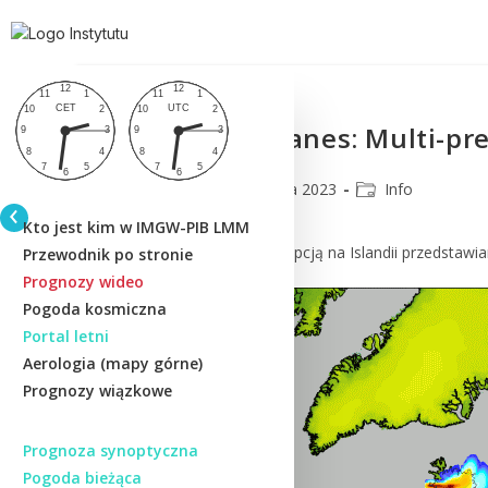
Erupcja Reykjanes: Multi-pr
CMM
19 grudnia 2023
Info
Kto jest kim w IMGW-PIB LMM
W związku z dzisiejszą erupcją na Islandii przedstaw
Przewodnik po stronie
Prognozy wideo
Pogoda kosmiczna
Portal letni
Aerologia (mapy górne)
Prognozy wiązkowe
Prognoza synoptyczna
Pogoda bieżąca