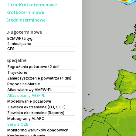
Ultra-Krótkoterminowe
Krótkoterminowe
Średnioterminowe
Długoterminowe
ECMWF (5 tyg.)
4 miesięczne
CFS
Specjalne
Zagrożenia pożarowe (2 dni)
Trajektorie
Zanieczyszczenie powietrza (4 dni)
Pogoda na Marsie
Atlas wiatrowy AMEW-PL
Atlas solarny AES-PL
Modelowanie pożarowe
Zjawiska ekstremalne (EFI, SOT)
Zjawiska ekstremalne (Raporty)
Meteogramy ALARO
Serwis OZE
Monitoring warunków opadowych
Konferencja zdrowie