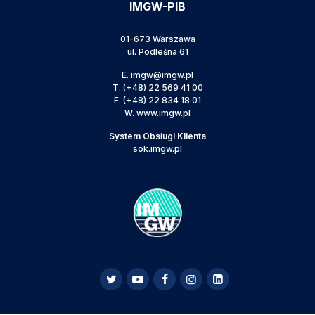
IMGW-PIB
01-673 Warszawa
ul. Podleśna 61
E.
imgw@imgw.pl
T.
(+48) 22 569 41 00
F.
(+48) 22 834 18 01
W.
www.imgw.pl
System Obsługi Klienta
sok.imgw.pl