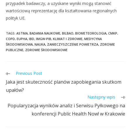
przypadek badawczy, a uzyskane wyniki mogą stanowić
wartościową reprezentację dla kształtowania regionalnych
polityk UE.
TAGS:
ASTMA
,
BADANIA NAUKOWE
,
BILBAO
,
BIOMETEOROLOGIA
,
CMKP
,
COPD
,
EUPHA
,
IBD
,
IMGW-PIB
,
KLIMAT I ZDROWIE
,
MEDYCYNA
ŚRODOWISKOWA
,
NAUKA
,
ZANIECZYSZCZENIE POWIETRZA
,
ZDROWIE
PUBLICZNE
,
ZDROWIE ŚRODOWISKOWE
Previous Post
Jaka jest skuteczność planów zapobiegania skutkom
upałów?
Następny wpis
Popularyzacja wyników analiz i Serwisu Pyłkowego na
konferencji Public Health Now! w Krakowie