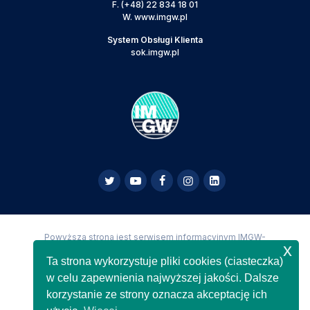
F.
(+48) 22 834 18 01
W.
www.imgw.pl
System Obsługi Klienta
sok.imgw.pl
Powyższa strona jest serwisem informacyjnym IMGW-
x
PIB,
Copyright IMGW-PIB Wszelkie prawa zastrzeżone
Ta strona wykorzystuje pliki cookies (ciasteczka)
w celu zapewnienia najwyższej jakości. Dalsze
korzystanie ze strony oznacza akceptację ich