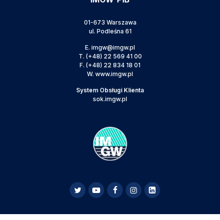
01-673 Warszawa
ul. Podleśna 61
E.
imgw@imgw.pl
T.
(+48) 22 569 41 00
F.
(+48) 22 834 18 01
W.
www.imgw.pl
System Obsługi Klienta
sok.imgw.pl