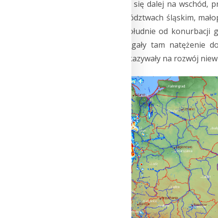
i opadów przemieściła się dalej na wschód, p
występowały w województwach śląskim, małopo
zjawisk nastąpił na południe od konurbacji
Opady miejscami osiągały tam natężenie d
godziny 13:00 UTC wskazywały na rozwój niewie