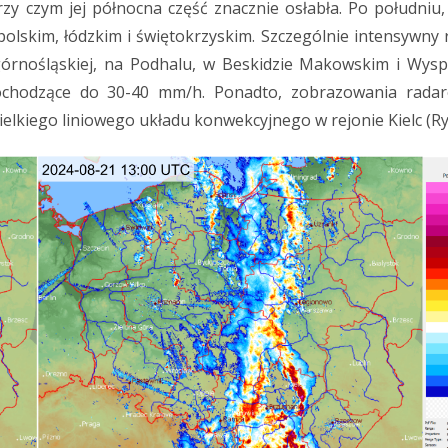
rzy czym jej północna część znacznie osłabła. Po południu
lskim, łódzkim i świętokrzyskim. Szczególnie intensywny 
 górnośląskiej, na Podhalu, w Beskidzie Makowskim i Wys
ochodzące do 30-40 mm/h. Ponadto, zobrazowania rada
lkiego liniowego układu konwekcyjnego w rejonie Kielc (Rys