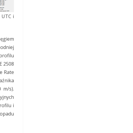
 UTC i
ięgiem
odniej
rofilu
E 2508
e Rate
aźnika
 m/s).
yjnych
filu i
 opadu