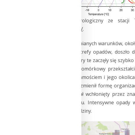
Rys. 3.
Sondaż aerologiczny ze stacji 
http://rawinsonde.com/
.
Pod wpływem wspomnianych warunków, około g
wschód od głównej strefy opadów, doszło 
minut później, struktury te zaczęły się szybko
niewielki układ wielokomórkowy przekształc
znajdowała się nad Zamościem i jego okolica
minutach kolejny raz zmienił formę organiz
omawiany układ został wchłonięty przez zna
południowego zachodu. Intensywne opady w 
przerwami przez 3 godziny.