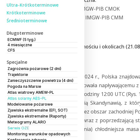
Konsultacja merytoryczna:
Ultra-Krótkoterminowe
dr Grzegorz Duniec, IMGW-PIB CMOK
Krótkoterminowe
prof. Mariusz Figurski, IMGW-PIB CMM
Średnioterminowe
Długoterminowe
ECMWF (5 tyg.)
4 miesięczne
Opady nawalne w Zamościu i okolicach (21.08
CFS
Sytuacja synoptyczna
Specjalne
Zagrożenia pożarowe (2 dni)
Trajektorie
W środę 21 sierpnia 2024 r., Polska znajdo
Zanieczyszczenie powietrza (4 dni)
(PPmc). Masa ta ustępowała napływającemu z
Pogoda na Marsie
Atlas wiatrowy AMEW-PL
Mapa synoptyczna z godziny 12:00 UTC (Rys. 1
Atlas solarny AES-PL
centrum nad zachodnią Skandynawią, z który
Modelowanie pożarowe
Zjawiska ekstremalne (EFI, SOT)
Norwegii i Szwecji, przez obszar zachodniej P
Zjawiska ekstremalne (Raporty)
front atmosferyczny, wraz z poprzedzającą st
Meteogramy ALARO
Serwis OZE
czwartek (21/22 sierpnia) chłodniejsza mas
Monitoring warunków opadowych
obszar całego kraju.
Konferencja zdrowie