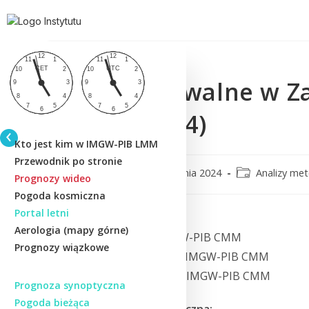
Opady nawalne w Za
(21.08.2024)
Kto jest kim w IMGW-PIB LMM
Przewodnik po stronie
CMM
23 sierpnia 2024
Analizy me
Prognozy wideo
Pogoda kosmiczna
Portal letni
Autorzy:
Aerologia (mapy górne)
dr Natalia Pilguj, IMGW-PIB CMM
Prognozy wiązkowe
mgr Artur Surowiecki, IMGW-PIB CMM
mgr inż. Piotr Szuster, IMGW-PIB CMM
Prognoza synoptyczna
Pogoda bieżąca