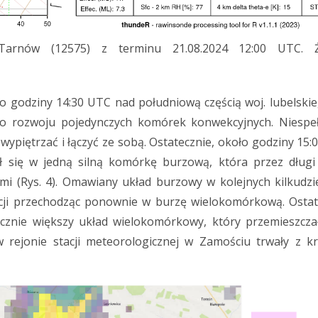
Tarnów (12575) z terminu 21.08.2024 12:00 UTC. Ź
odziny 14:30 UTC nad południową częścią woj. lubelskie
do rozwoju pojedynczych komórek konwekcyjnych. Niespe
 wypiętrzać i łączyć ze sobą. Ostatecznie, około godziny 15
ił się w jedną silną komórkę burzową, która przez długi
mi (Rys. 4). Omawiany układ burzowy w kolejnych kilkudzie
acji przechodząc ponownie w burzę wielokomórkową. Ostat
cznie większy układ wielokomórkowy, który przemieszczał
rejonie stacji meteorologicznej w Zamościu trwały z kr