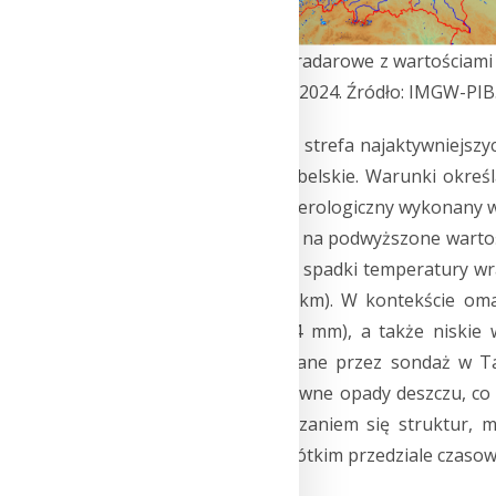
Rys. 2.
Zobrazowania radarowe z wartościami 
13:00 UTC z dnia 21.08.2024. Źródło: IMGW-PIB
Późnym popołudniem, strefa najaktywniejszych
woj. podkarpackie i lubelskie. Warunki okre
reprezentuje sondaż aerologiczny wykonany w 
atmosfery wskazywały na podwyższone wartoś
J/kg), oraz na znaczne spadki temperatury wr
0-1 km równe 10,9 K/km). W kontekście omaw
Precipitable Water (44 mm), a także niskie
Warunki reprezentowane przez sondaż w Ta
przynoszących intensywne opady deszczu, co 
powolnym przemieszczaniem się struktur,
atmosferycznego w krótkim przedziale czaso