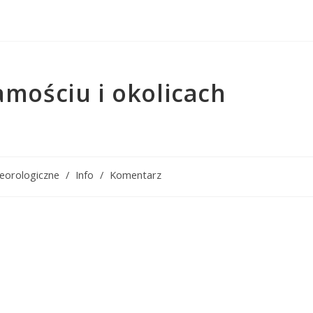
mościu i okolicach
teorologiczne
/
Info
/
Komentarz