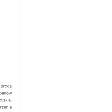
a środę
opadów
lskie,
rzenia