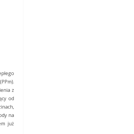
epłego
(PPm).
enia z
ący od
zinach,
ody na
em już