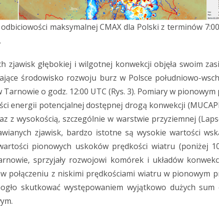
odbiciowości maksymalnej CMAX dla Polski z terminów 7:00
.
 zjawisk głębokiej i wilgotnej konwekcji objęła swoim zas
ślające środowisko rozwoju burz w Polsce południowo-wsch
Tarnowie o godz. 12:00 UTC (Rys. 3). Pomiary w pionowym p
ci energii potencjalnej dostępnej drogą konwekcji (MUCAP
az z wysokością, szczególnie w warstwie przyziemnej (Laps
ianych zjawisk, bardzo istotne są wysokie wartości wsk
 wartości pionowych uskoków prędkości wiatru (poniżej 10
rnowie, sprzyjały rozwojowi komórek i układów konwekc
w połączeniu z niskimi prędkościami wiatru w pionowym pro
 mogło skutkować występowaniem wyjątkowo dużych sum
wym.