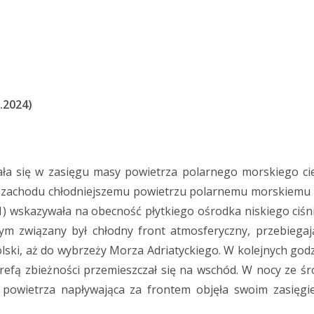
.2024)
wała się w zasięgu masy powietrza polarnego morskiego ci
 zachodu chłodniejszemu powietrzu polarnemu morskiemu 
) wskazywała na obecność płytkiego ośrodka niskiego ciśni
m związany był chłodny front atmosferyczny, przebiegaj
olski, aż do wybrzeży Morza Adriatyckiego. W kolejnych god
refą zbieżności przemieszczał się na wschód. W nocy ze śr
a powietrza napływająca za frontem objęła swoim zasięgi