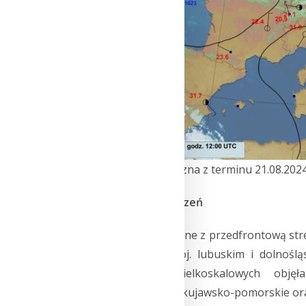
Rys. 1.
Mapa synoptyczna z terminu 21.08.2024
Charakterystyka zdarzeń
Pierwsze burze związane z przedfrontową stref
(20/21 sierpnia) w woj. lubuskim i dolnośl
konwekcyjnych i wielkoskalowych objęł
zachodniopomorskie, kujawsko-pomorskie oraz