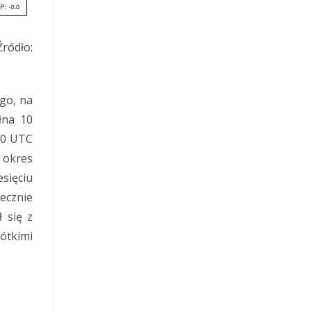
ródło:
go, na
łna 10
:00 UTC
 okres
sięciu
ecznie
 się z
ótkimi