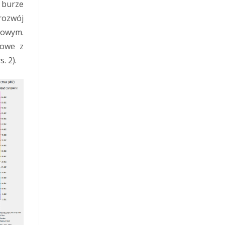
, burze
rozwój
powym.
rowe z
. 2).