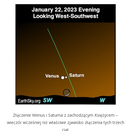
Złączenie Wenus i Saturna z zachodzącym Księżycem –
wieczór wcześniej niż właściwe zjawisko złączenia tych trzech
ciał.