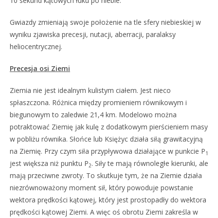
10 sekund kątowych łuku po niebie.
Gwiazdy zmieniają swoje położenie na tle sfery niebieskiej w
wyniku zjawiska precesji, nutacji, aberracji, paralaksy
heliocentrycznej.
Precesja osi Ziemi
Ziemia nie jest idealnym kulistym ciałem. Jest nieco
spłaszczona. Różnica między promieniem równikowym i
biegunowym to zaledwie 21,4 km. Modelowo można
potraktować Ziemię jak kulę z dodatkowym pierścieniem masy
w pobliżu równika. Słońce lub Księżyc działa siłą grawitacyjną
na Ziemię. Przy czym siła przypływowa działające w punkcie P
1
jest większa niż punktu P
. Siły te mają równoległe kierunki, ale
2
mają przeciwne zwroty. To skutkuje tym, że na Ziemie działa
niezrównoważony moment sił, który powoduje powstanie
wektora prędkości kątowej, który jest prostopadły do wektora
prędkości kątowej Ziemi. A więc oś obrotu Ziemi zakreśla w