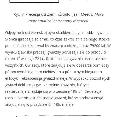
Ryc. 7. Precesja osi Ziemi. (Źródło: Jean Meeus,
More
mathematical astronomy morsels).
Gdyby ruch osi ziemskiej było skutkiem jedynie oddziaływania
Słońca (precesja solarna), to czas zakreślenia pełnego stożka
przez oś ziemską trwał by znacząco dłużej, bo aż 79200 lat. W
wyniku zjawiska precesji gwiazdy poruszają się do przodu o
około 1° w ciągu 72 lat. Rektascensja gwiazd rośnie, ale nie
wszystkich. Gwiazdy, które znajdują się w obszarze pomiędzy
północnym biegunem niebieskim a północnym biegunem
ekliptyki, rektascensja gwiazd maleje. W wypadku pozostałych
gwiazd deklinacja gwiazd rośnie. Gwiazdy, których
rektascensja znajduje się w przedziale 18h-6h, deklinacja
rośnie. Natomiast deklinacja gwiazd, których rektascensja
znajduje się w przedziale 6h-18h, maleje.