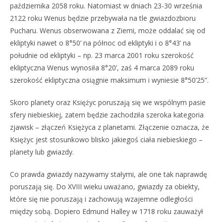
października 2058 roku. Natomiast w dniach 23-30 września
2122 roku Wenus będzie przebywała na tle gwiazdozbioru
Pucharu. Wenus obserwowana z Ziemi, może oddalać się od
ekliptyki nawet o 8°50’ na północ od ekliptyki i o 8°43’ na
południe od ekliptyki – np. 23 marca 2001 roku szerokość
ekliptyczna Wenus wynosiła 8°20’, zaś 4 marca 2089 roku
szerokość ekliptyczna osiągnie maksimum i wyniesie 8°50’25”.
Skoro planety oraz Księżyc poruszają się we wspólnym pasie
sfery niebieskiej, zatem będzie zachodziła szeroka kategoria
zjawisk – złączeń Księżyca z planetami. Złączenie oznacza, że
Księżyc jest stosunkowo blisko jakiegoś ciała niebieskiego –
planety lub gwiazdy.
Co prawda gwiazdy nazywamy stałymi, ale one tak naprawdę
poruszają się. Do XVIII wieku uważano, gwiazdy za obiekty,
które się nie poruszają i zachowują wzajemne odległości
między sobą. Dopiero Edmund Halley w 1718 roku zauważył