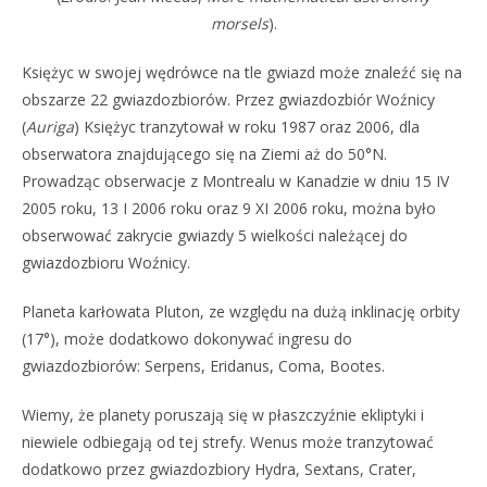
morsels
).
Księżyc w swojej wędrówce na tle gwiazd może znaleźć się na
obszarze 22 gwiazdozbiorów. Przez gwiazdozbiór Woźnicy
(
Auriga
) Księżyc tranzytował w roku 1987 oraz 2006, dla
obserwatora znajdującego się na Ziemi aż do 50°N.
Prowadząc obserwacje z Montrealu w Kanadzie w dniu 15 IV
2005 roku, 13 I 2006 roku oraz 9 XI 2006 roku, można było
obserwować zakrycie gwiazdy 5 wielkości należącej do
gwiazdozbioru Woźnicy.
Planeta karłowata Pluton, ze względu na dużą inklinację orbity
(17°), może dodatkowo dokonywać ingresu do
gwiazdozbiorów: Serpens, Eridanus, Coma, Bootes.
Wiemy, że planety poruszają się w płaszczyźnie ekliptyki i
niewiele odbiegają od tej strefy. Wenus może tranzytować
dodatkowo przez gwiazdozbiory Hydra, Sextans, Crater,