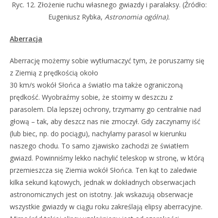
Ryc. 12. Złożenie ruchu własnego gwiazdy i paralaksy. (Źródło:
Eugeniusz Rybka,
Astronomia ogólna).
Aberracja
Aberrację możemy sobie wytłumaczyć tym, że poruszamy się
z Ziemią z prędkością około
30 km/s wokół Słońca a światło ma także ograniczoną
prędkość. Wyobraźmy sobie, że stoimy w deszczu z
parasolem. Dla lepszej ochrony, trzymamy go centralnie nad
głową – tak, aby deszcz nas nie zmoczył. Gdy zaczynamy iść
(lub biec, np. do pociągu), nachylamy parasol w kierunku
naszego chodu. To samo zjawisko zachodzi ze światłem
gwiazd. Powinniśmy lekko nachylić teleskop w stronę, w którą
przemieszcza się Ziemia wokół Słońca. Ten kąt to zaledwie
kilka sekund kątowych, jednak w dokładnych obserwacjach
astronomicznych jest on istotny. Jak wskazują obserwacje
wszystkie gwiazdy w ciągu roku zakreślają elipsy aberracyjne.