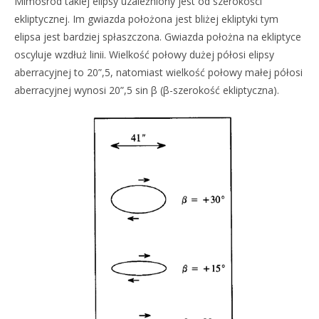
Mimośród takiej elipsy uzależniony jest od szerokości
ekliptycznej. Im gwiazda położona jest bliżej ekliptyki tym
elipsa jest bardziej spłaszczona. Gwiazda położna na ekliptyce
oscyluje wzdłuż linii. Wielkość połowy dużej półosi elipsy
aberracyjnej to 20”,5, natomiast wielkość połowy małej półosi
aberracyjnej wynosi 20”,5 sin β (β-szerokość ekliptyczna).