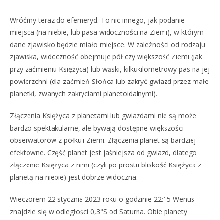
Wróćmy teraz do efemeryd. To nic innego, jak podanie
miejsca (na niebie, lub pasa widoczności na Ziemi), w którym
dane zjawisko będzie miało miejsce. W zależności od rodzaju
zjawiska, widoczność obejmuje pół czy większość Ziemi (jak
przy zaćmieniu Księżyca) lub wąski, kilkukilometrowy pas na jej
powierzchni (dla zaćmień Słońca lub zakryć gwiazd przez małe
planetki, zwanych zakryciami planetoidalnymi).
Złączenia Księżyca z planetami lub gwiazdami nie są może
bardzo spektakularne, ale bywają dostępne większości
obserwatorów z półkuli Ziemi. Złączenia planet są bardziej
efektowne. Część planet jest jaśniejsza od gwiazd, dlatego
złączenie Księżyca z nimi (czyli po prostu bliskość Księżyca z
planetą na niebie) jest dobrze widoczna.
Wieczorem 22 stycznia 2023 roku o godzinie 22:15 Wenus
znajdzie się w odległości 0,3°S od Saturna. Obie planety