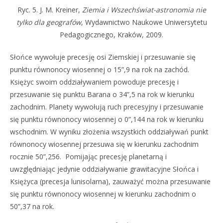
Ryc. 5. J. M. Kreiner,
Ziemia i Wszechświat-astronomia nie
tylko dla geografów
, Wydawnictwo Naukowe Uniwersytetu
Pedagogicznego, Kraków, 2009.
Słońce wywołuje precesję osi Ziemskiej i przesuwanie się
punktu równonocy wiosennej o 15”,9 na rok na zachód.
Księżyc swoim oddziaływaniem powoduje precesję i
przesuwanie się punktu Barana o 34”,5 na rok w kierunku
zachodnim. Planety wywołują ruch precesyjny i przesuwanie
się punktu równonocy wiosennej o 0”,144 na rok w kierunku
wschodnim. W wyniku złożenia wszystkich oddziaływań punkt
równonocy wiosennej przesuwa się w kierunku zachodnim
rocznie 50”,256. Pomijając precesję planetarną i
uwzględniając jedynie oddziaływanie grawitacyjne Słońca i
Księżyca (precesja lunisolarna), zauważyć można przesuwanie
się punktu równonocy wiosennej w kierunku zachodnim o
50”,37 na rok.