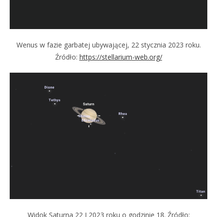
Wenus w fazie garbatej ubywającej, 22 stycznia 2023 roku.
Źródło:
https://stellarium-web.org/
Widok Saturna 22 I 2023 roku o godzinie 18. Źródło: