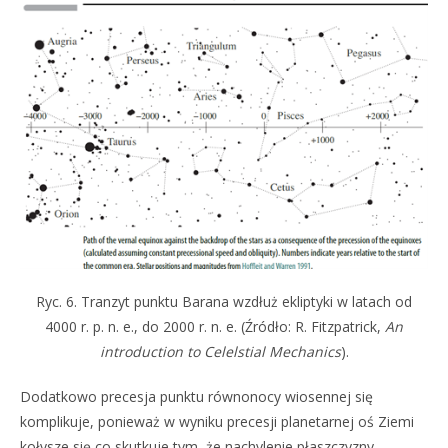
Ryc. 6. Tranzyt punktu Barana wzdłuż ekliptyki w latach od
4000 r. p. n. e., do 2000 r. n. e. (Źródło: R. Fitzpatrick,
An
introduction to Celelstial Mechanics
).
Dodatkowo precesja punktu równonocy wiosennej się
komplikuje, ponieważ w wyniku precesji planetarnej oś Ziemi
kołysze się co skutkuje tym, że nachylenie płaszczyzny