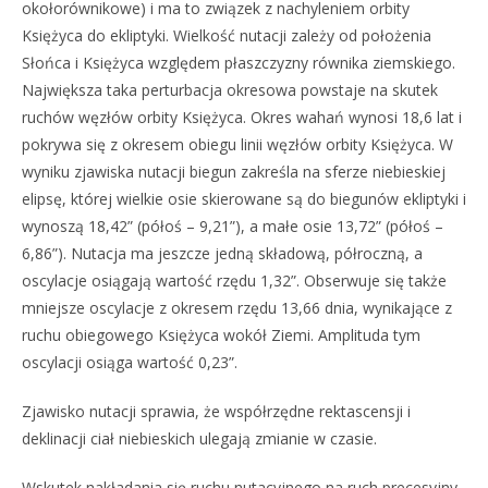
okołorównikowe) i ma to związek z nachyleniem orbity
Księżyca do ekliptyki. Wielkość nutacji zależy od położenia
Słońca i Księżyca względem płaszczyzny równika ziemskiego.
Największa taka perturbacja okresowa powstaje na skutek
ruchów węzłów orbity Księżyca. Okres wahań wynosi 18,6 lat i
pokrywa się z okresem obiegu linii węzłów orbity Księżyca. W
wyniku zjawiska nutacji biegun zakreśla na sferze niebieskiej
elipsę, której wielkie osie skierowane są do biegunów ekliptyki i
wynoszą 18,42” (półoś – 9,21”), a małe osie 13,72” (półoś –
6,86”). Nutacja ma jeszcze jedną składową, półroczną, a
oscylacje osiągają wartość rzędu 1,32”. Obserwuje się także
mniejsze oscylacje z okresem rzędu 13,66 dnia, wynikające z
ruchu obiegowego Księżyca wokół Ziemi. Amplituda tym
oscylacji osiąga wartość 0,23”.
Zjawisko nutacji sprawia, że współrzędne rektascensji i
deklinacji ciał niebieskich ulegają zmianie w czasie.
Wskutek nakładania się ruchu nutacyjnego na ruch precesyjny