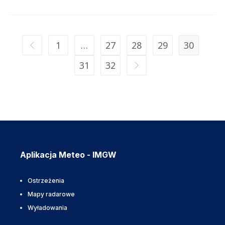
1
…
27
28
29
30
31
32
Aplikacja Meteo - IMGW
Ostrzeżenia
Mapy radarowe
Wyładowania