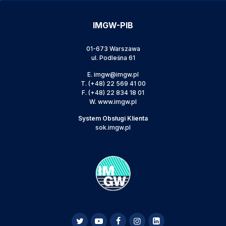
IMGW-PIB
01-673 Warszawa
ul. Podleśna 61
E.
imgw@imgw.pl
T.
(+48) 22 569 41 00
F.
(+48) 22 834 18 01
W.
www.imgw.pl
System Obsługi Klienta
sok.imgw.pl