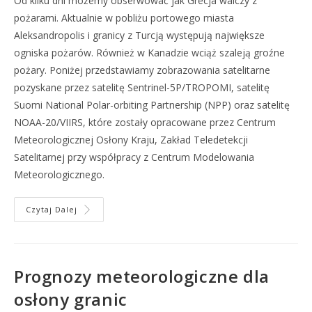
Od kilku dni możemy obserwować jak Grecja walczy z
pożarami. Aktualnie w pobliżu portowego miasta
Aleksandropolis i granicy z Turcją występują największe
ogniska pożarów. Również w Kanadzie wciąż szaleją groźne
pożary. Poniżej przedstawiamy zobrazowania satelitarne
pozyskane przez satelitę Sentrinel-5P/TROPOMI, satelitę
Suomi National Polar-orbiting Partnership (NPP) oraz satelitę
NOAA-20/VIIRS, które zostały opracowane przez Centrum
Meteorologicznej Osłony Kraju, Zakład Teledetekcji
Satelitarnej przy współpracy z Centrum Modelowania
Meteorologicznego.
Czytaj Dalej
Prognozy meteorologiczne dla
osłony granic