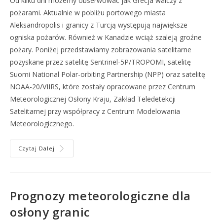
Od kilku dni możemy obserwować jak Grecja walczy z
pożarami. Aktualnie w pobliżu portowego miasta
Aleksandropolis i granicy z Turcją występują największe
ogniska pożarów. Również w Kanadzie wciąż szaleją groźne
pożary. Poniżej przedstawiamy zobrazowania satelitarne
pozyskane przez satelitę Sentrinel-5P/TROPOMI, satelitę
Suomi National Polar-orbiting Partnership (NPP) oraz satelitę
NOAA-20/VIIRS, które zostały opracowane przez Centrum
Meteorologicznej Osłony Kraju, Zakład Teledetekcji
Satelitarnej przy współpracy z Centrum Modelowania
Meteorologicznego.
Czytaj Dalej
Prognozy meteorologiczne dla
osłony granic