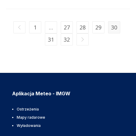
1
…
27
28
29
30
31
32
Aplikacja Meteo - IMGW
Ostrzeżenia
Mapy radarowe
Wyładowania