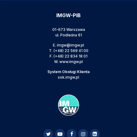
IMGW-PIB
01-673 Warszawa
ul. Podleśna 61
E.
imgw@imgw.pl
T.
(+48) 22 569 41 00
F.
(+48) 22 834 18 01
W.
www.imgw.pl
System Obsługi Klienta
sok.imgw.pl