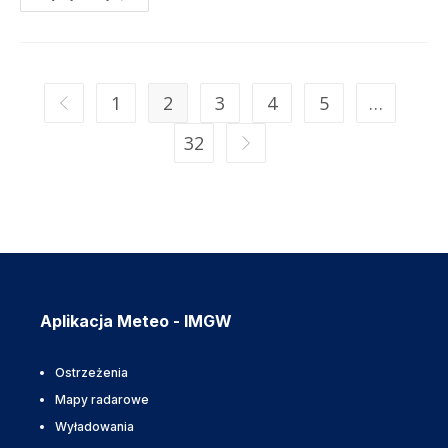
1
2
3
4
5
…
32
Aplikacja Meteo - IMGW
Ostrzeżenia
Mapy radarowe
Wyładowania