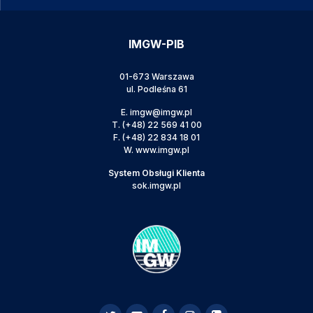
IMGW-PIB
01-673 Warszawa
ul. Podleśna 61
E.
imgw@imgw.pl
T.
(+48) 22 569 41 00
F.
(+48) 22 834 18 01
W.
www.imgw.pl
System Obsługi Klienta
sok.imgw.pl