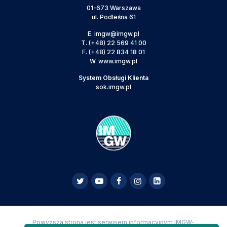
01-673 Warszawa
ul. Podleśna 61
E.
imgw@imgw.pl
T.
(+48) 22 569 41 00
F.
(+48) 22 834 18 01
W.
www.imgw.pl
System Obsługi Klienta
sok.imgw.pl
Powyższa strona jest serwisem informacyjnym IMGW-