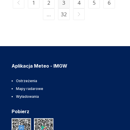
1
2
3
4
5
6
…
32
Aplikacja Meteo - IMGW
Ostrzeżenia
Mapy radarowe
Wyładowania
Pobierz