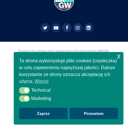
Powyższa strona jest serwisem informacyjnym IMGW-
x
PIB,
Copyright IMGW-PIB Wszelkie prawa zastrzeżone
Ta strona wykorzystuje pliki cookies (ciasteczka)
w celu zapewnienia najwyższej jakości. Dalsze
korzystanie ze strony oznacza akceptację ich
użycia.
Więcej
Technical
Technical
Marketing
Marketing
Zapisz
Pozwalam