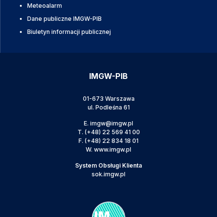
Meteoalarm
Dane publiczne IMGW-PIB
Biuletyn informacji publicznej
IMGW-PIB
01-673 Warszawa
ul. Podleśna 61
E.
imgw@imgw.pl
T.
(+48) 22 569 41 00
F.
(+48) 22 834 18 01
W.
www.imgw.pl
System Obsługi Klienta
sok.imgw.pl