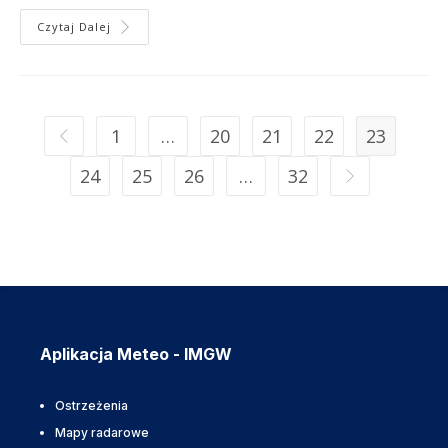
Czytaj Dalej
1
…
20
21
22
23
24
25
26
…
32
Aplikacja Meteo - IMGW
Ostrzeżenia
Mapy radarowe