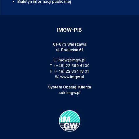
Biuletyn informacji publicznej
IMGW-PIB
01-673 Warszawa
ul. Podleśna 61
E.
imgw@imgw.pl
T.
(+48) 22 569 41 00
F.
(+48) 22 834 18 01
W.
www.imgw.pl
System Obsługi Klienta
sok.imgw.pl