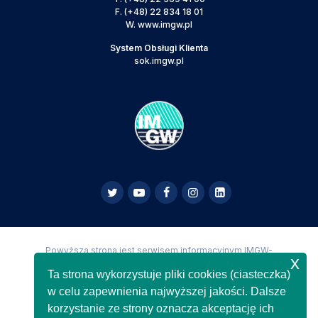
F.
(+48) 22 834 18 01
W.
www.imgw.pl
System Obsługi Klienta
sok.imgw.pl
Powyższa strona jest serwisem informacyjnym IMGW-
x
PIB,
Copyright IMGW-PIB Wszelkie prawa zastrzeżone
Ta strona wykorzystuje pliki cookies (ciasteczka)
w celu zapewnienia najwyższej jakości. Dalsze
korzystanie ze strony oznacza akceptację ich