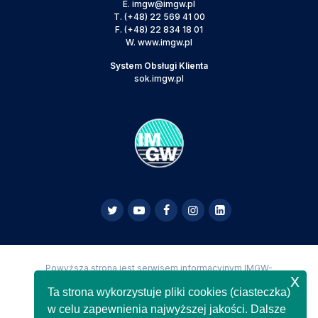
E.
imgw@imgw.pl
T.
(+48) 22 569 41 00
F.
(+48) 22 834 18 01
W.
www.imgw.pl
System Obsługi Klienta
sok.imgw.pl
Powyższa strona jest serwisem informacyjnym IMGW-
x
PIB,
Copyright IMGW-PIB Wszelkie prawa zastrzeżone
Ta strona wykorzystuje pliki cookies (ciasteczka)
w celu zapewnienia najwyższej jakości. Dalsze