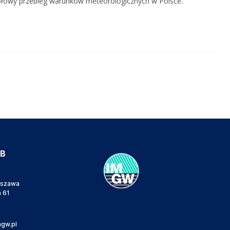
gółowy przebieg warunków meteorologicznych w Polsce.
IB
rszawa
a 61
gw.pl