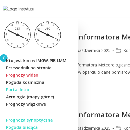
Nowy numer Informatora Me
lmm_admin
22 października 2025
Ko
Kto jest kim w IMGW-PIB LMM
Ukazał się nowy numer Informatora Meteorologiczn
Przewodnik po stronie
PIB. Informator powstaje w oparciu o dane pomiarow
Prognozy wideo
Pogoda kosmiczna
Czytaj Dalej
Portal letni
Aerologia (mapy górne)
Prognozy wiązkowe
Nowy numer Informatora Me
Prognoza synoptyczna
Pogoda bieżąca
lmm_admin
13 października 2025
Ko