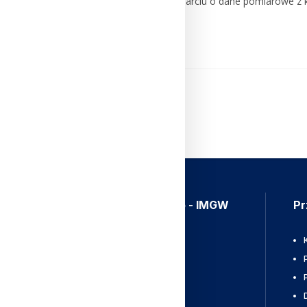
Informator powstaje w oparciu o dane pomiarowe z k
Czytaj Dalej
Aplikacja Meteo - IMGW
Pr
Ostrzeżenia
Mapy radarowe
Wyładowania