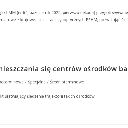
ego LMM (nr 64, październik 2025, pierwsza dekada) przygotowywa
miarowe z krajowej sieci stacji synoptycznych PSHM, pozwalając śl
ieszczania się centrów ośrodków ba
koterminowe
/
Specjalne
/
Średnioterminowe
ułatwiający śledzenie trajektorii takich ośrodków.