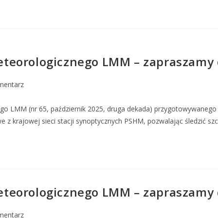
teorologicznego LMM – zapraszamy d
mentarz
ego LMM (nr 65, październik 2025, druga dekada) przygotowywaneg
e z krajowej sieci stacji synoptycznych PSHM, pozwalając śledzić 
teorologicznego LMM – zapraszamy d
mentarz