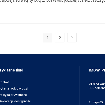
rajowej sieci stacji synoptycznych PSHM, pozwalając śledzić szcze
1
2
zydatne linki
IMGW-P
Kontakt
01-673 Wa
ul. Podleśn
Pytania i odpowiedzi
Polityka prywatności
Deklaracja dostępności
E.
imgw@im