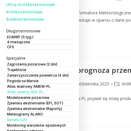
Ultra-Krótkoterminowe
Krótkoterminowe
Ukazał się nowy numer Informatora Meteorologiczn
Średnioterminowe
IMGW-PIB. Informator powstaje w oparciu o dane po
Polsce.
Długoterminowe
ECMWF (5 tyg.)
4 miesięczne
Czytaj Dalej
CFS
Specjalne
Zagrożenia pożarowe (2 dni)
Numeryczna prognoza przem
Trajektorie
Zanieczyszczenie powietrza (4 dni)
Pogoda na Marsie
lmm_admin
7 października 2025
Krót
Atlas wiatrowy AMEW-PL
Atlas solarny AES-PL
Modelowanie pożarowe
W serwisie MODELE.IMGW.PL pojawił się nowy produkt 
Zjawiska ekstremalne (EFI, SOT)
Zjawiska ekstremalne (Raporty)
Czytaj Dalej
Meteogramy ALARO
Serwis OZE
Monitoring warunków opadowych
Konferencja zdrowie