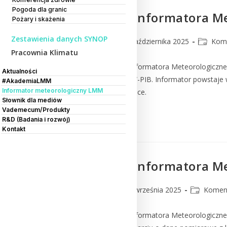
Pogoda dla granic
Nowy numer Informatora Me
Pożary i skażenia
Zestawienia danych SYNOP
lmm_admin
7 października 2025
Kom
Pracownia Klimatu
Ukazał się nowy numer Informatora Meteorologiczn
Aktualności
Meteorologicznego IMGW-PIB. Informator powstaje w
#AkademiaLMM
Informator meteorologiczny LMM
meteorologicznych w Polsce.
Słownik dla mediów
Vademecum/Produkty
Czytaj Dalej
R&D (Badania i rozwój)
Kontakt
Nowy numer Informatora Me
lmm_admin
22 września 2025
Komen
Ukazał się nowy numer Informatora Meteorologiczn