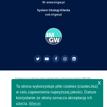
W.
www.imgw.pl
System Obsługi Klienta
sok.imgw.pl
Powyższa strona jest serwisem informacyjnym IMGW-
x
PIB,
Copyright IMGW-PIB Wszelkie prawa zastrzeżone
Ta strona wykorzystuje pliki cookies (ciasteczka)
w celu zapewnienia najwyższej jakości. Dalsze
korzystanie ze strony oznacza akceptację ich
użycia.
Więcej