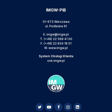
IMGW-PIB
01-673 Warszawa
ul. Podleśna 61
E.
imgw@imgw.pl
T.
(+48) 22 569 41 00
F.
(+48) 22 834 18 01
W.
www.imgw.pl
System Obsługi Klienta
sok.imgw.pl