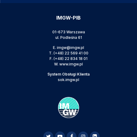
IMGW-PIB
01-673 Warszawa
ul. Podleśna 61
E.
imgw@imgw.pl
T.
(+48) 22 569 41 00
F.
(+48) 22 834 18 01
W.
www.imgw.pl
System Obsługi Klienta
sok.imgw.pl