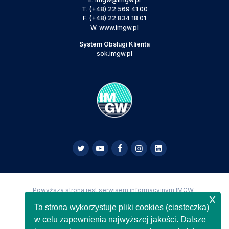
T.
(+48) 22 569 41 00
F.
(+48) 22 834 18 01
W.
www.imgw.pl
System Obsługi Klienta
sok.imgw.pl
Powyższa strona jest serwisem informacyjnym IMGW-
x
PIB,
Copyright IMGW-PIB Wszelkie prawa zastrzeżone
Ta strona wykorzystuje pliki cookies (ciasteczka)
w celu zapewnienia najwyższej jakości. Dalsze