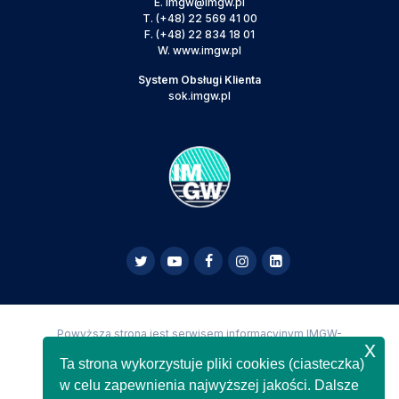
E.
imgw@imgw.pl
T.
(+48) 22 569 41 00
F.
(+48) 22 834 18 01
W.
www.imgw.pl
System Obsługi Klienta
sok.imgw.pl
Powyższa strona jest serwisem informacyjnym IMGW-
x
PIB,
Copyright IMGW-PIB Wszelkie prawa zastrzeżone
Ta strona wykorzystuje pliki cookies (ciasteczka)
w celu zapewnienia najwyższej jakości. Dalsze