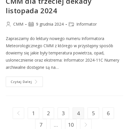
CMM dla trzeciej dekady
listopada 2024
CMM
9 grudnia 2024
Informator
Zapraszamy do lektury nowego numeru Informatora
Meteorologicznego CMM z którego w przystępny sposób
dowiemy się jakie były temperatura powietrza, opad,
usłonecznienie oraz ekstrema: Informator 2024-11C Numery
archiwalne dostępne są na…
Czytaj Dalej
1
2
3
4
5
6
7
…
10