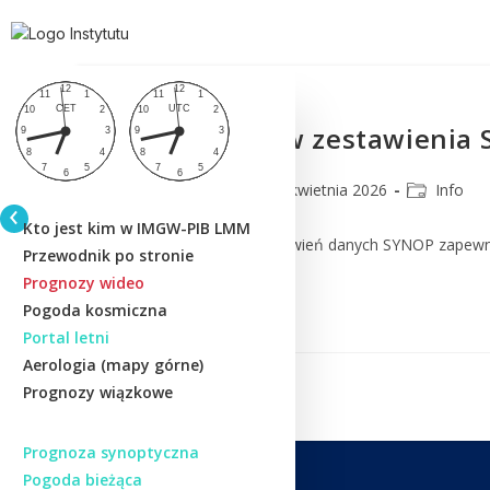
Dobry wgląd w zestawienia
lmm_admin
15 kwietnia 2026
Info
Kto jest kim w IMGW-PIB LMM
Nowa przeglądarka zestawień danych SYNOP zapewnia
Przewodnik po stronie
Prognozy wideo
Czytaj Dalej
Pogoda kosmiczna
Portal letni
Aerologia (mapy górne)
Prognozy wiązkowe
Prognoza synoptyczna
Pogoda bieżąca