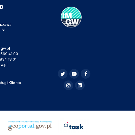
IB
rszawa
a 61
gw.pl
 569 41 00
834 18 01
w.pl
ugi Klienta
l