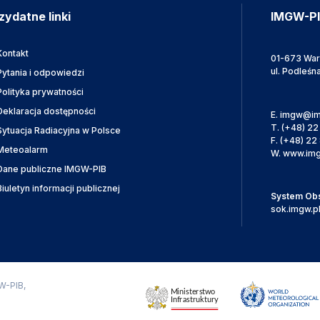
zydatne linki
IMGW-P
Kontakt
01-673 Wa
ul. Podleśn
Pytania i odpowiedzi
Polityka prywatności
Deklaracja dostępności
E.
imgw@im
T.
(+48) 22
Sytuacja Radiacyjna w Polsce
F.
(+48) 22 
Meteoalarm
W.
www.img
Dane publiczne IMGW-PIB
Biuletyn informacji publicznej
System Obsł
sok.imgw.p
W-PIB,