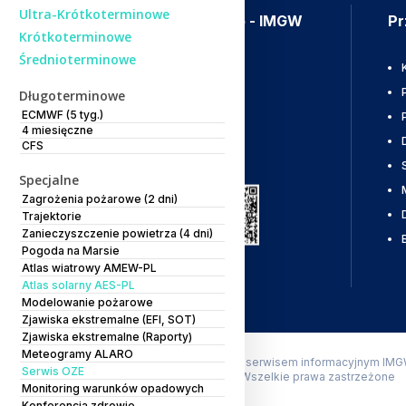
Ultra-Krótkoterminowe
Aplikacja Meteo - IMGW
Pr
Krótkoterminowe
Średnioterminowe
Ostrzeżenia
Mapy radarowe
Długoterminowe
ECMWF (5 tyg.)
Wyładowania
4 miesięczne
CFS
Pobierz
Specjalne
Zagrożenia pożarowe (2 dni)
Trajektorie
Zanieczyszczenie powietrza (4 dni)
Pogoda na Marsie
Atlas wiatrowy AMEW-PL
Atlas solarny AES-PL
Modelowanie pożarowe
Zjawiska ekstremalne (EFI, SOT)
Zjawiska ekstremalne (Raporty)
Meteogramy ALARO
Powyższa strona jest serwisem informacyjnym IMG
Serwis OZE
Copyright IMGW-PIB Wszelkie prawa zastrzeżone
Monitoring warunków opadowych
Konferencja zdrowie