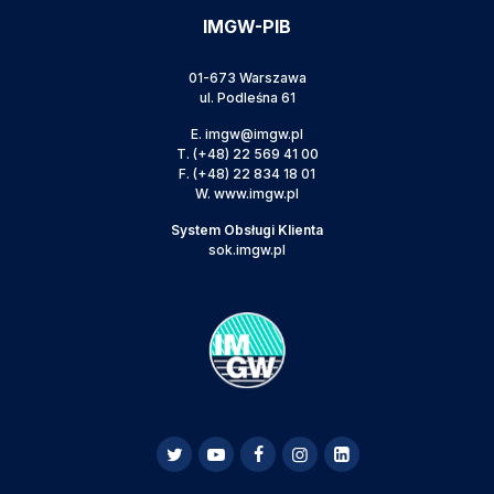
IMGW-PIB
01-673 Warszawa
ul. Podleśna 61
E.
imgw@imgw.pl
T.
(+48) 22 569 41 00
F.
(+48) 22 834 18 01
W.
www.imgw.pl
System Obsługi Klienta
sok.imgw.pl